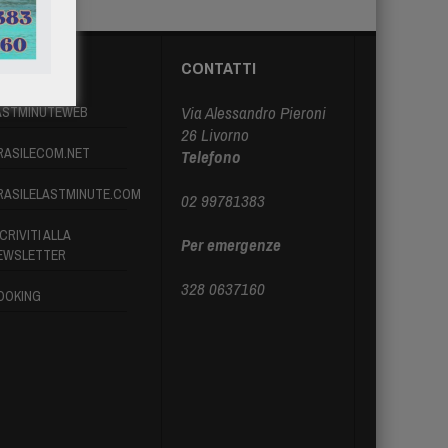
ARTNER
CONTATTI
Via Alessandro Pieroni
ASTMINUTEWEB
26 Livorno
RASILECOM.NET
Telefono
RASILELASTMINUTE.COM
02 99781383
CRIVITI ALLA
Per emergenze
EWSLETTER
328 0637160
OOKING