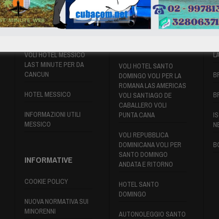
VOLI MESSICO
VOLI SANTO
P
DOMINGO
VOLI HOTEL MESSICO
L
LAST MINUTE PER DA
VOLI HOTEL SANTO
CANCUN
B
DOMINGO VOLI PER LA
ROMANA LAS AMERICAS
HOTEL MESSICO
B
VOLI SANTIAGO DE
CABALLERO VOLI
INFORMAZIONI UTILI
PUNTA CANA
IS
MESSICO
N
VOLI REPUBBLICA
DOMINICANA VOLI PER
B
SANTO DOMINGO
INFORMATIVE
ANDATA E RITORNO
COOKIE POLICY
HOTEL SANTO
DOMINGO
NUOVA NORMATIVA SUI
MINORENNI
AUTONOLEGGIO SANTO