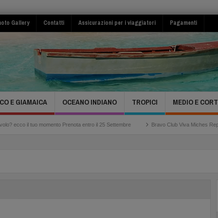
oto Gallery
Contatti
Assicurazioni per i viaggiatori
Pagamenti
CO E GIAMAICA
OCEANO INDIANO
TROPICI
MEDIO E COR
co il tuo momento Prenota entro il 25 Settembre
Bravo Club Viva Miches Repubblica 