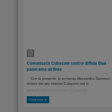
Comunicato Cubacom contro diffida Blue
panorama airlines
Con la presente, lo scrivente Alessandro Sammuri,
titolare del sito internet Cubacom.net in ...
Aprile 05, 2016
| by
Alessandro
|
0 comments
Read more