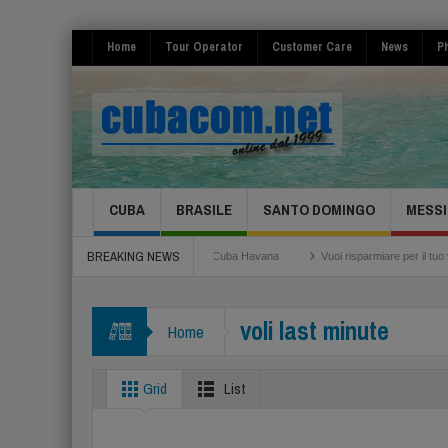
Home
Tour Operator
Customer Care
News
Ph
CUBA
BRASILE
SANTO DOMINGO
MESSI
BREAKING NEWS
o
Festival de la Salsa 2026 Cuba Havana
Vuoi risparmiare per il tuo volo? ec
voli last minute
Home
Grid
List