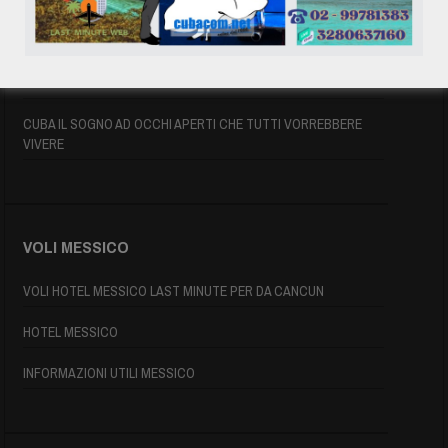
ASSICURAZIONE E VISTO CUBA
INFORMAZIONI UTILI
MAPPA DI CUBA
CUBA IL SOGNO AD OCCHI APERTI CHE TUTTI VORREBBERE
VIVERE
VOLI MESSICO
VOLI HOTEL MESSICO LAST MINUTE PER DA CANCUN
HOTEL MESSICO
INFORMAZIONI UTILI MESSICO