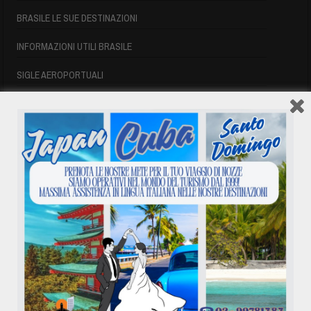
BRASILE LE SUE DESTINAZIONI
INFORMAZIONI UTILI BRASILE
SIGLE AEROPORTUALI
VOLI CUBA
VOLI CUBA
VOLI CUBA LAST MINUTE
VOLI DI LINEA CUBA
AFFITTO CASE A PLAYA DEL ESTE
ASSICURAZIONE E VISTO CUBA