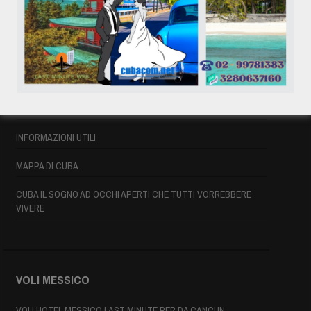
VOLI CUBA LAST MINUTE
VOLI DI LINEA CUBA
AFFITTO CASE A PLAYA DEL ESTE
ASSICURAZIONE E VISTO CUBA
INFORMAZIONI UTILI
MAPPA DI CUBA
CUBA IL SOGNO AD OCCHI APERTI CHE TUTTI VORREBBERE
VIVERE
VOLI MESSICO
VOLI HOTEL MESSICO LAST MINUTE PER DA CANCUN