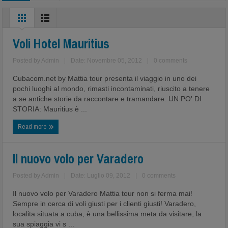
Voli Hotel Mauritius
Posted by
Admin
|
Date: Novembre 05, 2012
|
0 comments
Cubacom.net by Mattia tour presenta il viaggio in uno dei
pochi luoghi al mondo, rimasti incontaminati, riuscito a tenere
a se antiche storie da raccontare e tramandare. UN PO' DI
STORIA: Mauritius è ...
Read more
Il nuovo volo per Varadero
Posted by
Admin
|
Date: Luglio 09, 2012
|
0 comments
Il nuovo volo per Varadero Mattia tour non si ferma mai!
Sempre in cerca di voli giusti per i clienti giusti! Varadero,
localita situata a cuba, è una bellissima meta da visitare, la
sua spiaggia vi s ...