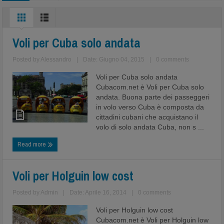
Voli per Cuba solo andata
Posted by
Alessandro
|
Date: Giugno 04, 2015
|
0 comments
Voli per Cuba solo andata
Cubacom.net è Voli per Cuba solo
andata. Buona parte dei passeggeri
in volo verso Cuba è composta da
cittadini cubani che acquistano il
volo di solo andata Cuba, non s ...
Read more
Voli per Holguin low cost
Posted by
Admin
|
Date: Aprile 16, 2014
|
0 comments
Voli per Holguin low cost
Cubacom.net è Voli per Holguin low