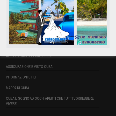
VOLI CUBA
VOLI CUBA
VOLI CUBA LAST MINUTE
VOLI DI LINEA CUBA
AFFITTO CASE A PLAYA DEL ESTE
ASSICURAZIONE E VISTO CUBA
INFORMAZIONI UTILI
MAPPA DI CUBA
CUBA IL SOGNO AD OCCHI APERTI CHE TUTTI VORREBBERE
VIVERE