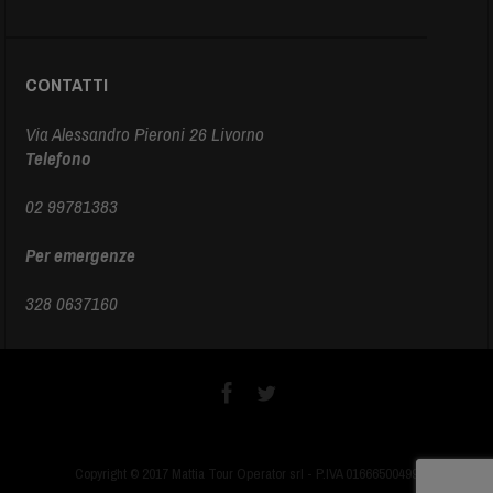
CONTATTI
Via Alessandro Pieroni 26 Livorno
Telefono
02 99781383
Per emergenze
328 0637160
Copyright © 2017 Mattia Tour Operator srl - P.IVA 01666500499