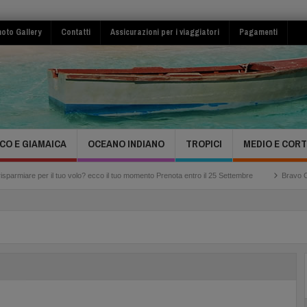
oto Gallery
Contatti
Assicurazioni per i viaggiatori
Pagamenti
CO E GIAMAICA
OCEANO INDIANO
TROPICI
MEDIO E COR
l tuo volo? ecco il tuo momento Prenota entro il 25 Settembre
Bravo Club Viva Miches