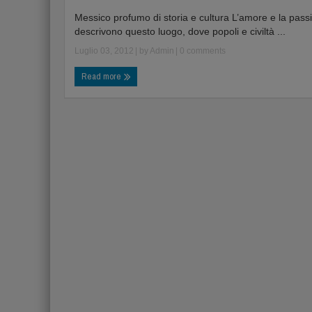
Messico profumo di storia e cultura L’amore e la pass
descrivono questo luogo, dove popoli e civiltà ...
Luglio 03, 2012
| by
Admin
|
0 comments
Read more