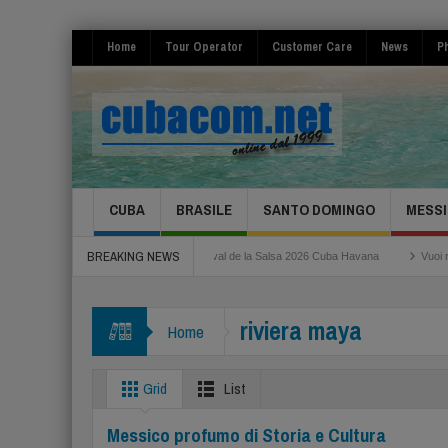
Home
Tour Operator
Customer Care
News
Ph
CUBA
BRASILE
SANTO DOMINGO
MESSI
BREAKING NEWS
oma Fiumicino
Festival de la Salsa 2026 Cuba Havana
Vuoi risparmiare per i
riviera maya
Home
Grid
List
Messico profumo di Storia e Cultura