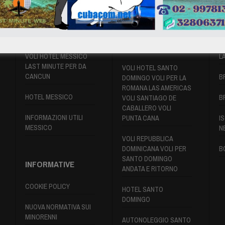
VOLI MESSICO
VOLI SANTO
P
DOMINGO
VOLI HOTEL MESSICO
L
LAST MINUTE PER DA
VOLI HOTEL SANTO
CANCUN
B
DOMINGO VOLI PER LA
ROMANA LAS AMERICAS
HOTEL MESSICO
B
VOLI SANTIAGO DE
CABALLERO VOLI
INFORMAZIONI UTILI
PUNTA CANA
IS
MESSICO
N
VOLI REPUBBLICA
DOMINICANA VOLI PER
B
SANTO DOMINGO
INFORMATIVE
ANDATA E RITORNO
COOKIE POLICY
HOTEL SANTO
DOMINGO
NUOVA NORMATIVA SUI
MINORENNI
AUTONOLEGGIO SANTO