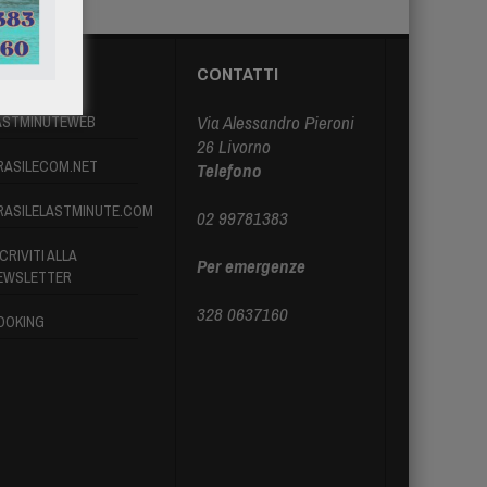
ARTNER
CONTATTI
Via Alessandro Pieroni
ASTMINUTEWEB
26 Livorno
RASILECOM.NET
Telefono
RASILELASTMINUTE.COM
02 99781383
CRIVITI ALLA
Per emergenze
EWSLETTER
328 0637160
OOKING