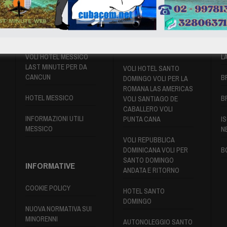
VOLI MESSICO
VOLI SANTO
P
DOMINGO
VOLI HOTEL MESSICO
L
LAST MINUTE PER DA
VOLI HOTEL SANTO
CANCUN
B
DOMINGO VOLI PER LA
ROMANA LAS AMERICAS
HOTEL MESSICO
B
VOLI SANTIAGO DE
CABALLERO VOLI
INFORMAZIONI UTILI
PUNTA CANA
IS
MESSICO
N
VOLI REPUBBLICA
DOMINICANA VOLI PER
B
SANTO DOMINGO
INFORMATIVE
ANDATA E RITORNO
COOKIE POLICY
HOTEL SANTO
DOMINGO
NUOVA NORMATIVA SUI
MINORENNI
AUTONOLEGGIO SANTO