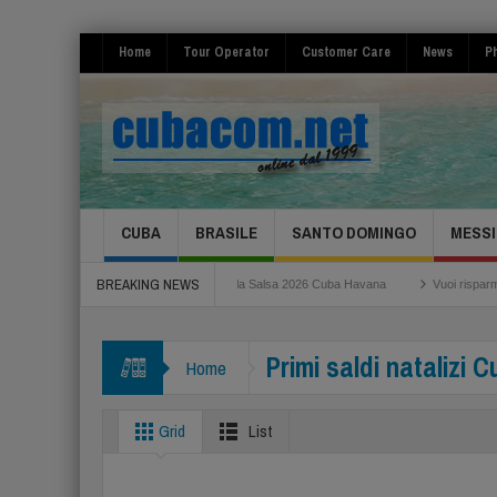
Home
Tour Operator
Customer Care
News
Ph
CUBA
BRASILE
SANTO DOMINGO
MESSI
BREAKING NEWS
 Roma Fiumicino
Festival de la Salsa 2026 Cuba Havana
Vuoi risparmiare per
Primi saldi natalizi
Home
Grid
List