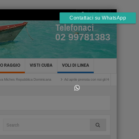
Contattaci su WhatsApp
Telefonaci
02 99781383
TO RAGGIO
VISTI CUBA
VOLI DI LINEA
es Repubblica Dominicana
Ad aprile prenota con noi gli Hotel a Cuba Havana