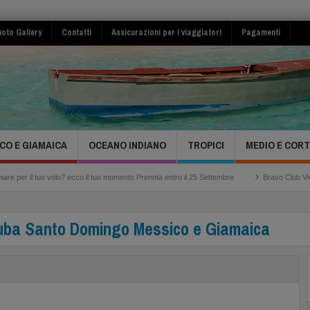
oto Gallery
Contatti
Assicurazioni per i viaggiatori
Pagamenti
CO E GIAMAICA
OCEANO INDIANO
TROPICI
MEDIO E COR
 il tuo volo? ecco il tuo momento Prenota entro il 25 Settembre
Bravo Club Viva Mich
 Cuba Santo Domingo Messico e Giamaica