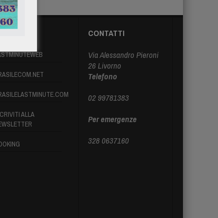
ARTNER
CONTATTI
Via Alessandro Pieroni
ASTMINUTEWEB
26 Livorno
RASILECOM.NET
Telefono
RASILELASTMINUTE.COM
02 99781383
CRIVITI ALLA
Per emergenze
EWSLETTER
328 0637160
OOKING