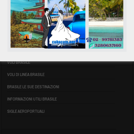
31
« Mag
VOLI BRASILE
VOLI BRASILE
VOLI DI LINEA BRASILE
BRASILE LE SUE DESTINAZIONI
INFORMAZIONI UTILI BRASILE
SIGLE AEROPORTUALI