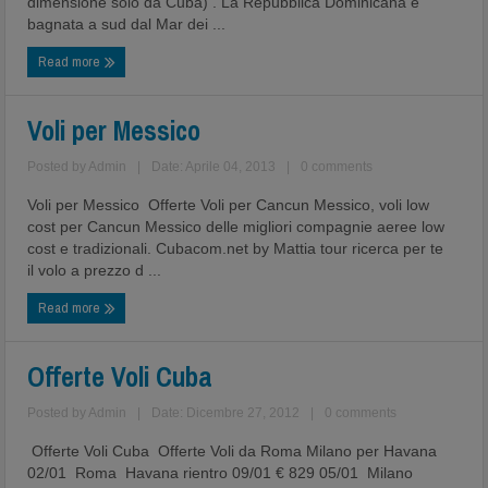
dimensione solo da Cuba) . La Repubblica Dominicana è
bagnata a sud dal Mar dei ...
Read more
Voli per Messico
Posted by
Admin
|
Date: Aprile 04, 2013
|
0 comments
Voli per Messico Offerte Voli per Cancun Messico, voli low
cost per Cancun Messico delle migliori compagnie aeree low
cost e tradizionali. Cubacom.net by Mattia tour ricerca per te
il volo a prezzo d ...
Read more
Offerte Voli Cuba
Posted by
Admin
|
Date: Dicembre 27, 2012
|
0 comments
Offerte Voli Cuba Offerte Voli da Roma Milano per Havana
02/01 Roma Havana rientro 09/01 € 829 05/01 Milano