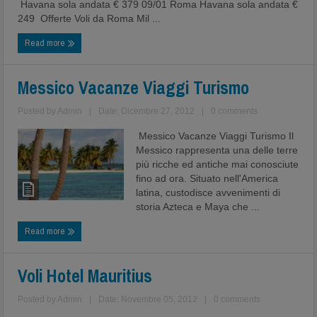
Havana sola andata € 379 09/01 Roma Havana sola andata €
249 Offerte Voli da Roma Mil ...
Read more
Messico Vacanze Viaggi Turismo
Posted by
Admin
|
Date: Dicembre 27, 2012
|
0 comments
Messico Vacanze Viaggi Turismo Il
Messico rappresenta una delle terre
più ricche ed antiche mai conosciute
fino ad ora. Situato nell'America
latina, custodisce avvenimenti di
storia Azteca e Maya che ...
Read more
Voli Hotel Mauritius
Posted by
Admin
|
Date: Novembre 05, 2012
|
0 comments