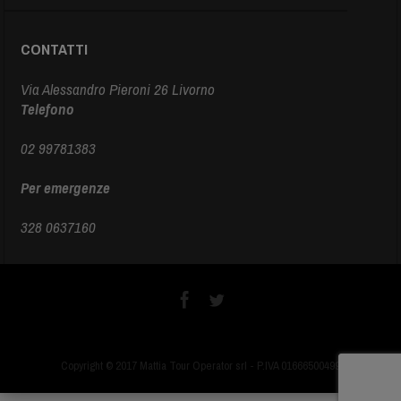
CONTATTI
Via Alessandro Pieroni 26 Livorno
Telefono
02 99781383
Per emergenze
328 0637160
Copyright © 2017 Mattia Tour Operator srl - P.IVA 01666500499