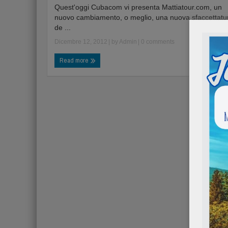
Quest'oggi Cubacom vi presenta Mattiatour.com, un
nuovo cambiamento, o meglio, una nuova sfaccettatu
de ...
Dicembre 12, 2012
| by
Admin
|
0 comments
Read more