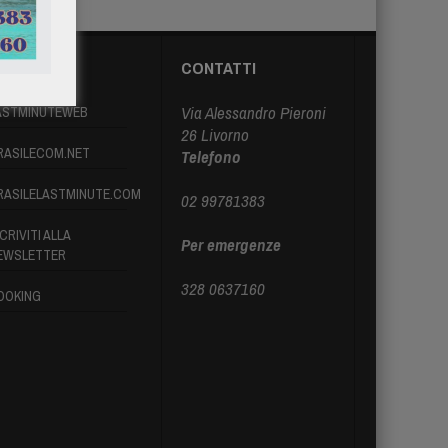
ARTNER
CONTATTI
Via Alessandro Pieroni
ASTMINUTEWEB
26 Livorno
RASILECOM.NET
Telefono
RASILELASTMINUTE.COM
02 99781383
CRIVITI ALLA
Per emergenze
EWSLETTER
328 0637160
OOKING