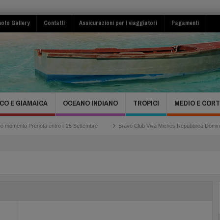
oto Gallery
Contatti
Assicurazioni per i viaggiatori
Pagamenti
CO E GIAMAICA
OCEANO INDIANO
TROPICI
MEDIO E COR
nota entro il 25 Settembre
Bravo Club Viva Miches Repubblica Dominicana
A