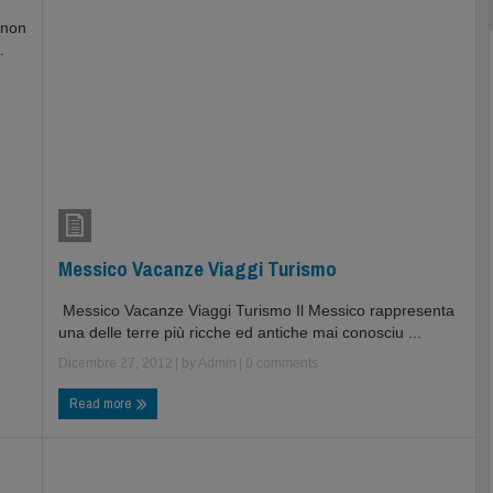
 non
.
Messico Vacanze Viaggi Turismo
Messico Vacanze Viaggi Turismo Il Messico rappresenta
una delle terre più ricche ed antiche mai conosciu ...
Dicembre 27, 2012
| by
Admin
|
0 comments
Read more