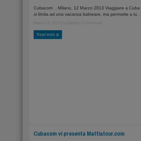
Cubacom , Milano, 12 Marzo 2013 Viaggiare a Cuba
si limita ad una vacanza balneare, ma permette a tu ..
Marzo 12, 2013
| by
Admin
|
0 comments
Read more
Cubacom vi presenta Mattiatour.com