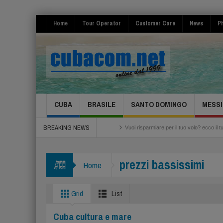
Home
Tour Operator
Customer Care
News
Ph
CUBA
BRASILE
SANTO DOMINGO
MESSI
BREAKING NEWS
 la Salsa 2026 Cuba Havana
Vuoi risparmiare per il tuo volo? ecco il tuo momento Pre
prezzi bassissimi
Home
Grid
List
Cuba cultura e mare