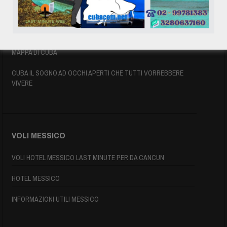
ASSICURAZIONE E VISTO CUBA
INFORMAZIONI UTILI
MAPPA DI CUBA
CUBA IL SOGNO AD OCCHI APERTI CHE TUTTI VORREBBERE
VIVERE
VOLI MESSICO
VOLI HOTEL MESSICO LAST MINUTE PER DA CANCUN
HOTEL MESSICO
INFORMAZIONI UTILI MESSICO