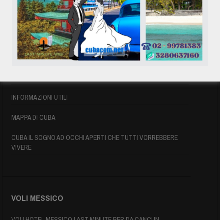
VOLI CUBA LAST MINUTE
VOLI DI LINEA CUBA
AFFITTO CASE A PLAYA DEL ESTE
ASSICURAZIONE E VISTO CUBA
INFORMAZIONI UTILI
MAPPA DI CUBA
CUBA IL SOGNO AD OCCHI APERTI CHE TUTTI VORREBBERE
VIVERE
VOLI MESSICO
VOLI HOTEL MESSICO LAST MINUTE PER DA CANCUN