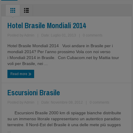
Hotel Brasile Mondiali 2014
Posted by
Admin
|
Date: Luglio 01, 2013
|
0 comments
Hotel Brasile Mondiali 2014 Vuoi andare in Brasile per i
mondiali 2014? Per l’anno prossimo Vola con noi verso
i Mondiali 2014 in Brasile. Con Cubacom.net by Mattia tour
voli per Brasile, nei ...
Read more
Escursioni Brasile
Posted by
Admin
|
Date: Novembre 08, 2012
|
0 comments
Escursioni Brasile 2000 km di spiagge bianche distribuite
su un immenso litorale rappresentano un autentico paradiso
terrestre. Il Nord-Est del Brasile è una delle mete più sugges
...