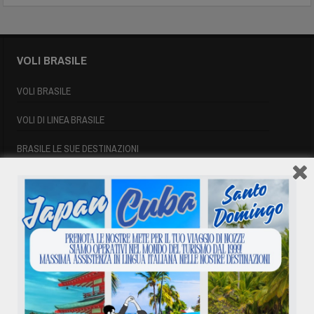
VOLI BRASILE
VOLI BRASILE
VOLI DI LINEA BRASILE
BRASILE LE SUE DESTINAZIONI
INFORMAZIONI UTILI BRASILE
SIGLE AEROPORTUALI
VOLI CUBA
VOLI CUBA