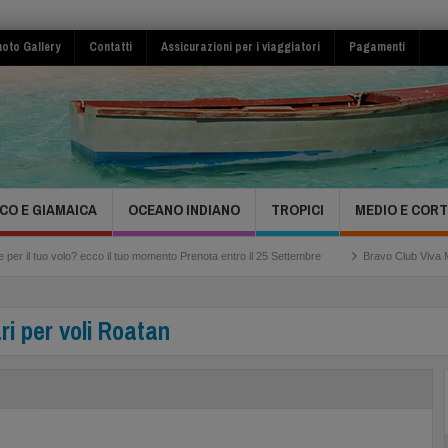
oto Gallery
Contatti
Assicurazioni per i viaggiatori
Pagamenti
CO E GIAMAICA
OCEANO INDIANO
TROPICI
MEDIO E COR
? ecco il tuo momento Prenota entro il 25 Settembre
Bravo Club Viva Miches Repubbl
i per voli Roatan