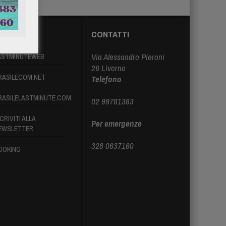
ARTNER
CONTATTI
Via Alessandro Pieroni
ASTMINUTEWEB
26 Livorno
RASILECOM.NET
Telefono
RASILELASTMINUTE.COM
02 99781383
CRIVITI ALLA
Per emergenze
EWSLETTER
328 0637160
OOKING