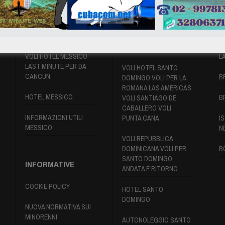
VOLI MESSICO
VOLI SANTO
P
DOMINGO
VOLI HOTEL MESSICO
L
LAST MINUTE PER DA
VOLI HOTEL SANTO
CANCUN
B
DOMINGO VOLI PER LA
ROMANA LAS AMERICAS
HOTEL MESSICO
B
VOLI SANTIAGO DE
CABALLERO VOLI
INFORMAZIONI UTILI
PUNTA CANA
IS
MESSICO
N
VOLI REPUBBLICA
DOMINICANA VOLI PER
B
SANTO DOMINGO
INFORMATIVE
ANDATA E RITORNO
COOKIE POLICY
HOTEL SANTO
DOMINGO
NUOVA NORMATIVA SUI
MINORENNI
AUTONOLEGGIO SANTO