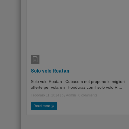
Solo volo Roatan
Solo volo Roatan Cubacom.net propone le migliori
offerte per volare in Honduras con il solo volo R ...
Febbraio 11, 2014
| by
Admin
|
0 comments
Read more