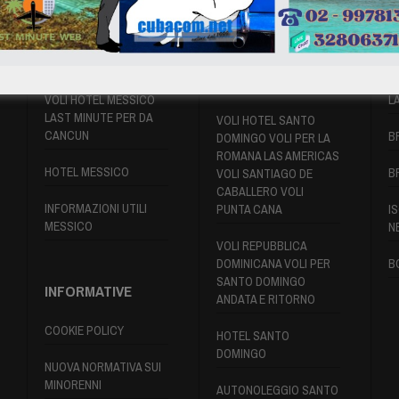
VOLI MESSICO
VOLI SANTO
P
DOMINGO
VOLI HOTEL MESSICO
L
LAST MINUTE PER DA
VOLI HOTEL SANTO
CANCUN
B
DOMINGO VOLI PER LA
ROMANA LAS AMERICAS
HOTEL MESSICO
B
VOLI SANTIAGO DE
CABALLERO VOLI
INFORMAZIONI UTILI
PUNTA CANA
IS
MESSICO
N
VOLI REPUBBLICA
DOMINICANA VOLI PER
B
SANTO DOMINGO
INFORMATIVE
ANDATA E RITORNO
COOKIE POLICY
HOTEL SANTO
DOMINGO
NUOVA NORMATIVA SUI
MINORENNI
AUTONOLEGGIO SANTO