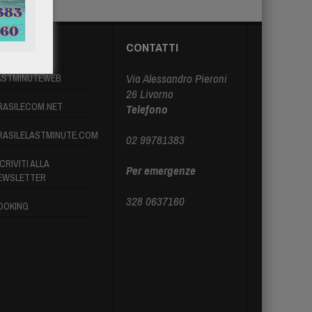
ARTNER
CONTATTI
Via Alessandro Pieroni
ASTMINUTEWEB
26 Livorno
RASILECOM.NET
Telefono
RASILELASTMINUTE.COM
02 99781383
CRIVITI ALLA
Per emergenze
EWSLETTER
328 0637160
OOKING