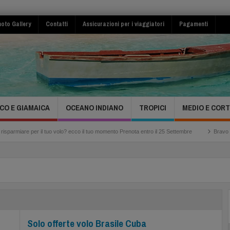
oto Gallery
Contatti
Assicurazioni per i viaggiatori
Pagamenti
CO E GIAMAICA
OCEANO INDIANO
TROPICI
MEDIO E COR
il tuo volo? ecco il tuo momento Prenota entro il 25 Settembre
Bravo Club Viva Mich
Solo offerte volo Brasile Cuba