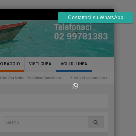
Contattaci su WhatsApp
Telefonaci
02 99781383
TO RAGGIO
VISTI CUBA
VOLI DI LINEA
es Repubblica Dominicana
Ad aprile prenota con noi gli Hotel a Cuba Havana