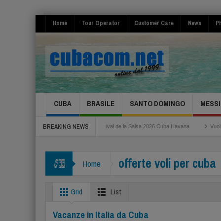
Home
Tour Operator
Customer Care
News
Ph
CUBA
BRASILE
SANTO DOMINGO
MESSI
BREAKING NEWS
Roma Fiumicino
Festival de la Salsa 2026 Cuba Havana
Vuoi risparmiare per 
offerte voli per cuba
Home
Grid
List
Vacanze in Italia da Cuba