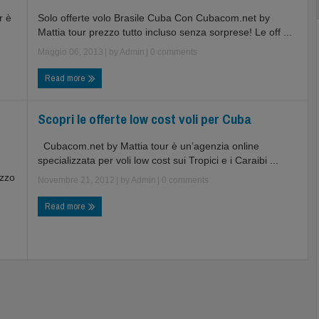
r è
Solo offerte volo Brasile Cuba Con Cubacom.net by
Mattia tour prezzo tutto incluso senza sorprese! Le off ...
Maggio 06, 2013
| by
Admin
|
0 comments
Read more
Scopri le offerte low cost voli per Cuba
Cubacom.net by Mattia tour è un’agenzia online
specializzata per voli low cost sui Tropici e i Caraibi ...
ezzo
Novembre 21, 2012
| by
Admin
|
0 comments
Read more