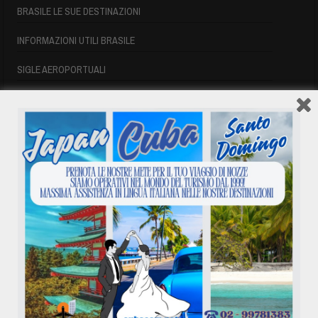
BRASILE LE SUE DESTINAZIONI
INFORMAZIONI UTILI BRASILE
SIGLE AEROPORTUALI
VOLI CUBA
VOLI CUBA
VOLI CUBA LAST MINUTE
VOLI DI LINEA CUBA
AFFITTO CASE A PLAYA DEL ESTE
ASSICURAZIONE E VISTO CUBA