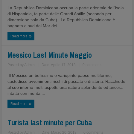
La Repubblica Dominicana occupa la parte orientale dell’isola
di Hispaniola, fa parte delle Grandi Antille (seconda per
dimensione solo da Cuba) . La Repubblica Dominicana è
bagnata a sud dal Mar dei ...
Read more
Messico Last Minute Maggio
Posted by
Admin
|
Date: Aprile 17, 2013
|
0 comments
Il Messico un bellissimo e variopinto paese multiforme,
custodisce avvenimenti ricchi di passato e di storia. Racchiude
al suo interno molti aspetti: una natura splendente ed ancora
intatta con monta ...
Read more
Turista last minute per Cuba
Posted by
Admin
|
Date: Marzo 20, 2013
|
0 comments