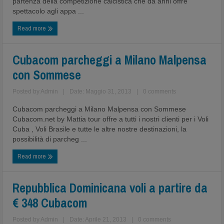
partenza della competizione calcistica che da anni offre
spettacolo agli appa ...
Read more
Cubacom parcheggi a Milano Malpensa
con Sommese
Posted by
Admin
|
Date: Maggio 31, 2013
|
0 comments
Cubacom parcheggi a Milano Malpensa con Sommese
Cubacom.net by Mattia tour offre a tutti i nostri clienti per i Voli
Cuba , Voli Brasile e tutte le altre nostre destinazioni, la
possibilità di parcheg ...
Read more
Repubblica Dominicana voli a partire da
€ 348 Cubacom
Posted by
Admin
|
Date: Aprile 21, 2013
|
0 comments