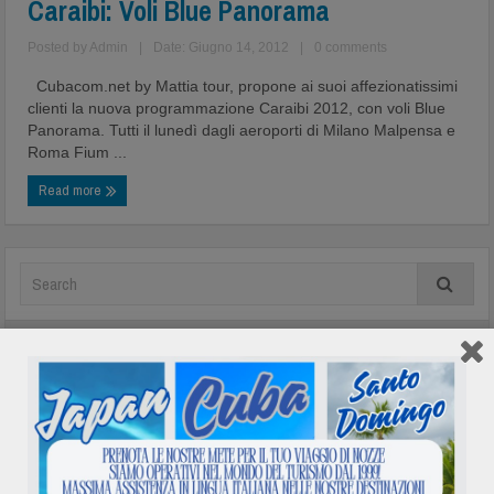
Caraibi: Voli Blue Panorama
Posted by
Admin
|
Date: Giugno 14, 2012
|
0 comments
Cubacom.net by Mattia tour, propone ai suoi affezionatissimi
clienti la nuova programmazione Caraibi 2012, con voli Blue
Panorama. Tutti il lunedì dagli aeroporti di Milano Malpensa e
Roma Fium ...
Read more
In evidenza