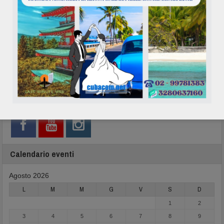
Network
Calendario eventi
Agosto 2026
L
M
M
G
V
S
D
1
2
3
4
5
6
7
8
9