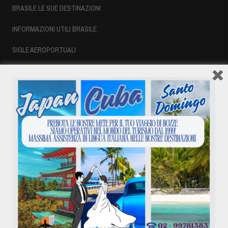
BRASILE LE SUE DESTINAZIONI
INFORMAZIONI UTILI BRASILE
SIGLE AEROPORTUALI
VOLI CUBA
VOLI CUBA
VOLI CUBA LAST MINUTE
VOLI DI LINEA CUBA
AFFITTO CASE A PLAYA DEL ESTE
ASSICURAZIONE E VISTO CUBA