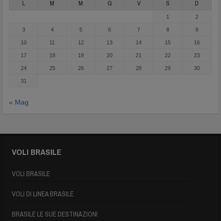
L
M
M
G
V
S
D
1
2
3
4
5
6
7
8
9
10
11
12
13
14
15
16
17
18
19
20
21
22
23
24
25
26
27
28
29
30
31
« Mag
VOLI BRASILE
VOLI BRASILE
VOLI DI LINEA BRASILE
BRASILE LE SUE DESTINAZIONI