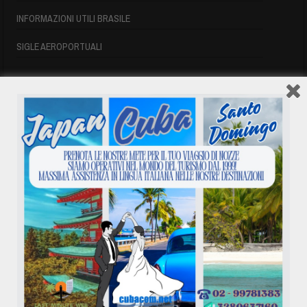
INFORMAZIONI UTILI BRASILE
SIGLE AEROPORTUALI
VOLI CUBA
VOLI CUBA
VOLI CUBA LAST MINUTE
VOLI DI LINEA CUBA
AFFITTO CASE A PLAYA DEL ESTE
ASSICURAZIONE E VISTO CUBA
INFORMAZIONI UTILI