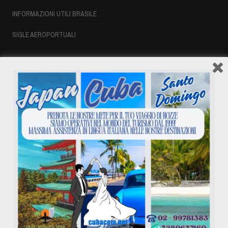
INFORMAZIONI UTILI BRASILE
SIGLE AEROPORTUALI
VOLI CUBA
VOLI CUBA
VOLI CUBA LAST MINUTE
VOLI DI LINEA CUBA
AFFITTO CASE A PLAYA DEL ESTE
ASSICURAZIONE E VISTO CUBA
INFORMAZIONI UTILI