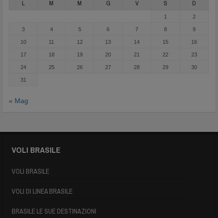
L
M
M
G
V
S
D
1
2
3
4
5
6
7
8
9
10
11
12
13
14
15
16
17
18
19
20
21
22
23
24
25
26
27
28
29
30
31
« Mag
VOLI BRASILE
VOLI BRASILE
VOLI DI LINEA BRASILE
BRASILE LE SUE DESTINAZIONI