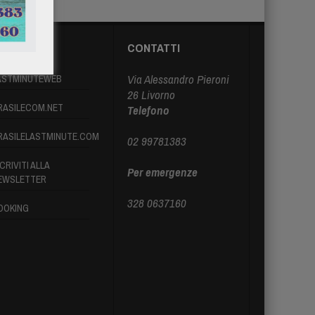
ARTNER
CONTATTI
Via Alessandro Pieroni
ASTMINUTEWEB
26 Livorno
RASILECOM.NET
Telefono
RASILELASTMINUTE.COM
02 99781383
CRIVITI ALLA
Per emergenze
EWSLETTER
328 0637160
OOKING