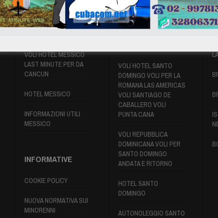
VOLI MESSICO
VOLI SANTO
P
DOMINGO
VOLI HOTEL MESSICO
L
LAST MINUTE PER DA
VOLI HOTEL SANTO
CANCUN
B
DOMINGO VOLI PER LA
ROMANA LAS AMERICAS
HOTEL MESSICO
B
VOLI SANTIAGO DE
CABALLERO VOLI
INFORMAZIONI UTILI
PUNTA CANA
IS
MESSICO
N
VOLI REPUBBLICA
DOMINICANA VOLI PER
B
SANTO DOMINGO
INFORMATIVE
ANDATA E RITORNO
COOKIE POLICY
HOTEL SANTO
DOMINGO
NUOVA NORMATIVA SUI
MINORENNI
AUTONOLEGGIO SANTO