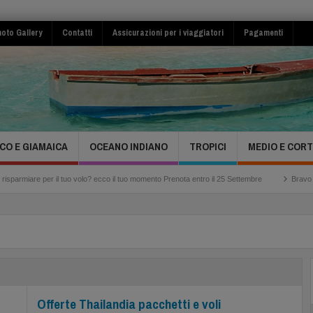
oto Gallery
Contatti
Assicurazioni per i viaggiatori
Pagamenti
CO E GIAMAICA
OCEANO INDIANO
TROPICI
MEDIO E COR
il tuo volo? ecco il tuo momento Prenota entro il 25 Settembre
Bravo Club Viva Mich
Offerte Thailandia pacchetti e voli