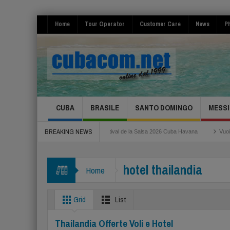
Home
Tour Operator
Customer Care
News
Ph
CUBA
BRASILE
SANTO DOMINGO
MESSI
BREAKING NEWS
Roma Fiumicino
Festival de la Salsa 2026 Cuba Havana
Vuoi risparmiare per 
hotel thailandia
Home
Grid
List
Thailandia Offerte Voli e Hotel