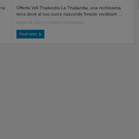
rra
Offerte Voli Thailandia La Thailandia, una ricchissima
terra dove al suo cuore nasconde foreste verdissim ...
Marzo 19, 2013
| by
Admin
|
0 comments
Read more