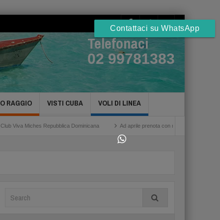
Contattaci su WhatsApp
Telefonaci
02 99781383
TO RAGGIO
VISTI CUBA
VOLI DI LINEA
es Repubblica Dominicana
Ad aprile prenota con noi gli Hotel a Cuba Havana