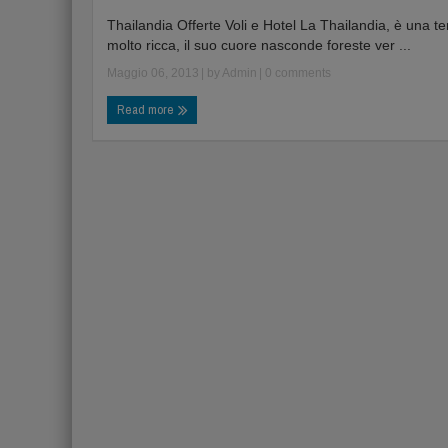
Thailandia Offerte Voli e Hotel La Thailandia, è una te
molto ricca, il suo cuore nasconde foreste ver ...
Maggio 06, 2013
| by
Admin
|
0 comments
Read more