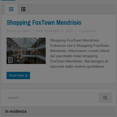
Shopping FoxTown Mendrisio
Posted by
Admin
|
Date: Novembre 21, 2013
|
0 comments
Shopping FoxTown Mendrisio
Cubacom.net è Shopping FowTown
Mendrisio, informiamo i nostri clienti
del pacchetto hotel shopping
FoxTown Mendrisio. Hai bisogno di
staccare dalla routine quotidiana ...
Read more
In evidenza