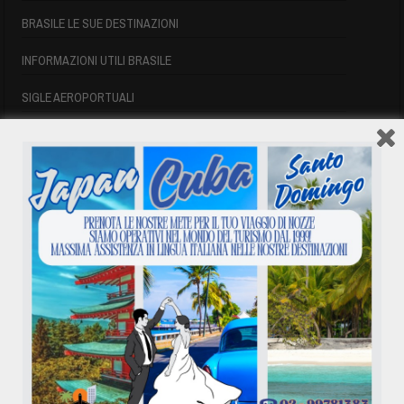
BRASILE LE SUE DESTINAZIONI
INFORMAZIONI UTILI BRASILE
SIGLE AEROPORTUALI
VOLI CUBA
VOLI CUBA
VOLI CUBA LAST MINUTE
VOLI DI LINEA CUBA
AFFITTO CASE A PLAYA DEL ESTE
ASSICURAZIONE E VISTO CUBA