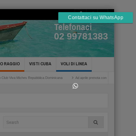
Contattaci su WhatsApp
Telefonaci
02 99781383
TO RAGGIO
VISTI CUBA
VOLI DI LINEA
iva Miches Repubblica Dominicana
Ad aprile prenota con noi gli Hotel a Cuba Havan