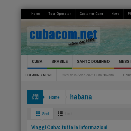
Home
Tour Operator
Customer Care
News
Ph
CUBA
BRASILE
SANTO DOMINGO
MESSI
BREAKING NEWS
 Neos da Roma Fiumicino
Festival de la Salsa 2026 Cuba Havana
Vuoi rispar
habana
Home
Grid
List
Viaggi Cuba: tutte le informazioni