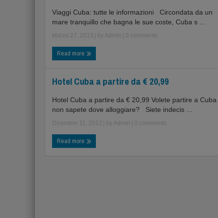
Viaggi Cuba: tutte le informazioni Circondata da un
mare tranquillo che bagna le sue coste, Cuba s ...
Marzo 27, 2013
| by
Admin
|
0 comments
Read more
Hotel Cuba a partire da € 20,99
Hotel Cuba a partire da € 20,99 Volete partire a Cub
non sapete dove alloggiare? Siete indecis ...
Dicembre 11, 2012
| by
Admin
|
0 comments
Read more