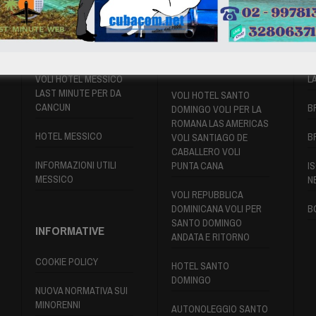
VOLI MESSICO
VOLI SANTO
P
DOMINGO
VOLI HOTEL MESSICO
L
LAST MINUTE PER DA
VOLI HOTEL SANTO
CANCUN
B
DOMINGO VOLI PER LA
ROMANA LAS AMERICAS
HOTEL MESSICO
B
VOLI SANTIAGO DE
CABALLERO VOLI
INFORMAZIONI UTILI
PUNTA CANA
IS
MESSICO
N
VOLI REPUBBLICA
DOMINICANA VOLI PER
B
SANTO DOMINGO
INFORMATIVE
ANDATA E RITORNO
COOKIE POLICY
HOTEL SANTO
DOMINGO
NUOVA NORMATIVA SUI
MINORENNI
AUTONOLEGGIO SANTO