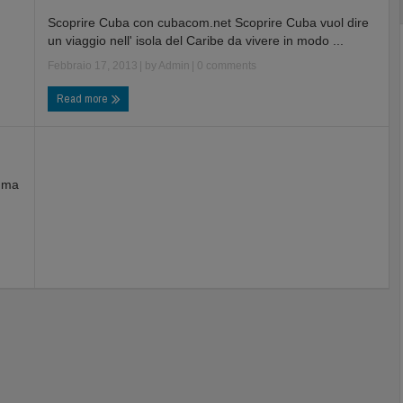
Scoprire Cuba con cubacom.net Scoprire Cuba vuol dire
un viaggio nell' isola del Caribe da vivere in modo ...
Febbraio 17, 2013
| by
Admin
|
0 comments
Read more
a ma