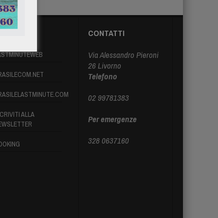
ARTNER
CONTATTI
Via Alessandro Pieroni
ASTMINUTEWEB
26 Livorno
RASILECOM.NET
Telefono
RASILELASTMINUTE.COM
02 99781383
CRIVITI ALLA
Per emergenze
EWSLETTER
328 0637160
OOKING