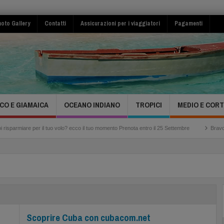
oto Gallery
Contatti
Assicurazioni per i viaggiatori
Pagamenti
CO E GIAMAICA
OCEANO INDIANO
TROPICI
MEDIO E COR
miare per il tuo volo? ecco il tuo momento Prenota entro il 25 Settembre
Bravo Club V
Scoprire Cuba con cubacom.net