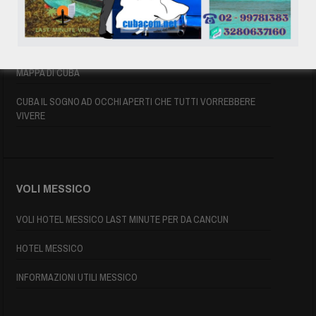
ASSICURAZIONE E VISTO CUBA
INFORMAZIONI UTILI
MAPPA DI CUBA
CUBA IL SOGNO AD OCCHI APERTI CHE TUTTI VORREBBERE
VIVERE
VOLI MESSICO
VOLI HOTEL MESSICO LAST MINUTE PER DA CANCUN
HOTEL MESSICO
INFORMAZIONI UTILI MESSICO