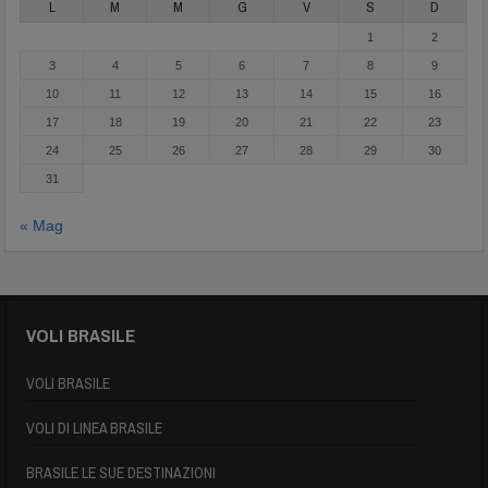
L
M
M
G
V
S
D
1
2
3
4
5
6
7
8
9
10
11
12
13
14
15
16
17
18
19
20
21
22
23
24
25
26
27
28
29
30
31
« Mag
VOLI BRASILE
VOLI BRASILE
VOLI DI LINEA BRASILE
BRASILE LE SUE DESTINAZIONI