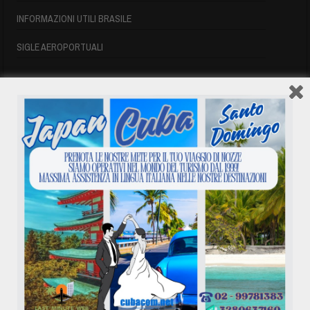
INFORMAZIONI UTILI BRASILE
SIGLE AEROPORTUALI
VOLI CUBA
VOLI CUBA
VOLI CUBA LAST MINUTE
VOLI DI LINEA CUBA
AFFITTO CASE A PLAYA DEL ESTE
ASSICURAZIONE E VISTO CUBA
INFORMAZIONI UTILI