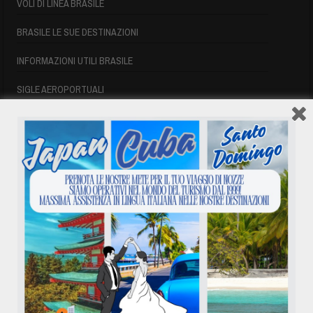
VOLI DI LINEA BRASILE
BRASILE LE SUE DESTINAZIONI
INFORMAZIONI UTILI BRASILE
SIGLE AEROPORTUALI
VOLI CUBA
VOLI CUBA
VOLI CUBA LAST MINUTE
VOLI DI LINEA CUBA
AFFITTO CASE A PLAYA DEL ESTE
ASSICURAZIONE E VISTO CUBA