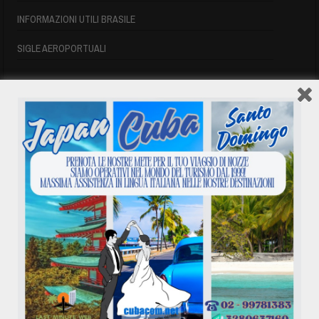
INFORMAZIONI UTILI BRASILE
SIGLE AEROPORTUALI
VOLI CUBA
VOLI CUBA
VOLI CUBA LAST MINUTE
VOLI DI LINEA CUBA
AFFITTO CASE A PLAYA DEL ESTE
ASSICURAZIONE E VISTO CUBA
INFORMAZIONI UTILI