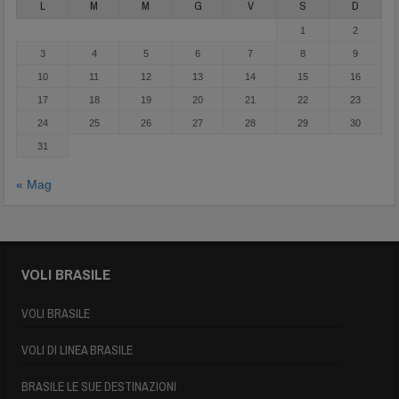
L
M
M
G
V
S
D
1
2
3
4
5
6
7
8
9
10
11
12
13
14
15
16
17
18
19
20
21
22
23
24
25
26
27
28
29
30
31
« Mag
VOLI BRASILE
VOLI BRASILE
VOLI DI LINEA BRASILE
BRASILE LE SUE DESTINAZIONI