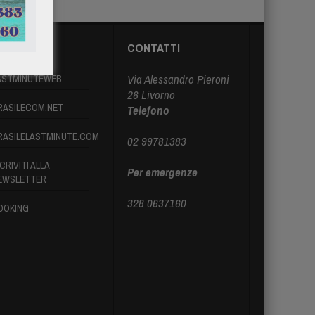
ARTNER
CONTATTI
Via Alessandro Pieroni
ASTMINUTEWEB
26 Livorno
RASILECOM.NET
Telefono
RASILELASTMINUTE.COM
02 99781383
CRIVITI ALLA
Per emergenze
EWSLETTER
328 0637160
OOKING