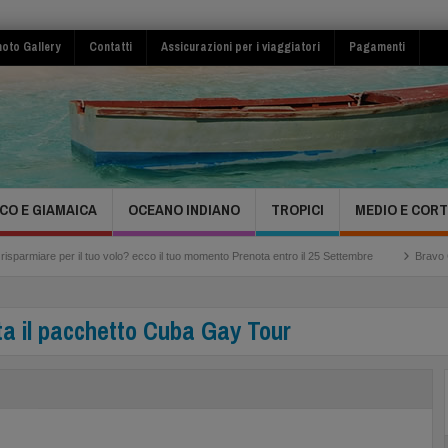
oto Gallery
Contatti
Assicurazioni per i viaggiatori
Pagamenti
CO E GIAMAICA
OCEANO INDIANO
TROPICI
MEDIO E COR
il tuo volo? ecco il tuo momento Prenota entro il 25 Settembre
Bravo Club Viva Miche
a il pacchetto Cuba Gay Tour