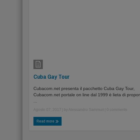
Cuba Gay Tour
Cubacom.net presenta il pacchetto Cuba Gay Tour,
Cubacom.net portale on line dal 1999 è lieta di propo
...
Agosto 07, 2017
| by
Alessandro Sammuri
|
0 comments
Read more