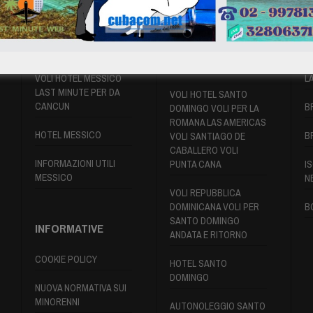
VOLI MESSICO
VOLI SANTO
P
DOMINGO
VOLI HOTEL MESSICO
L
LAST MINUTE PER DA
VOLI HOTEL SANTO
CANCUN
B
DOMINGO VOLI PER LA
ROMANA LAS AMERICAS
HOTEL MESSICO
B
VOLI SANTIAGO DE
CABALLERO VOLI
INFORMAZIONI UTILI
PUNTA CANA
IS
MESSICO
N
VOLI REPUBBLICA
DOMINICANA VOLI PER
B
SANTO DOMINGO
INFORMATIVE
ANDATA E RITORNO
COOKIE POLICY
HOTEL SANTO
DOMINGO
NUOVA NORMATIVA SUI
MINORENNI
AUTONOLEGGIO SANTO