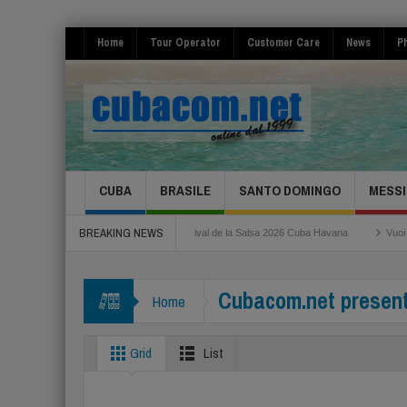
Home
Tour Operator
Customer Care
News
Ph
CUBA
BRASILE
SANTO DOMINGO
MESSI
BREAKING NEWS
Roma Fiumicino
Festival de la Salsa 2026 Cuba Havana
Vuoi risparmiare per 
Cubacom.net present
Home
Grid
List