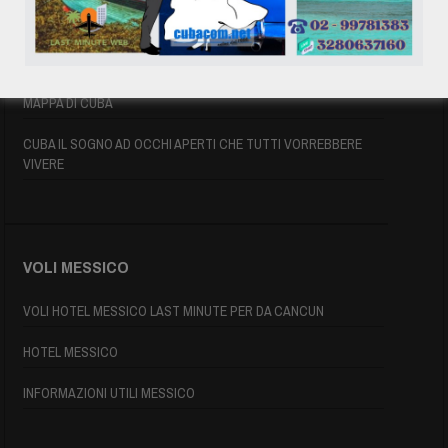
ASSICURAZIONE E VISTO CUBA
INFORMAZIONI UTILI
MAPPA DI CUBA
CUBA IL SOGNO AD OCCHI APERTI CHE TUTTI VORREBBERE
VIVERE
VOLI MESSICO
VOLI HOTEL MESSICO LAST MINUTE PER DA CANCUN
HOTEL MESSICO
INFORMAZIONI UTILI MESSICO