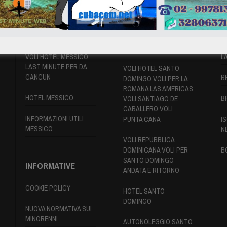
VOLI MESSICO
VOLI SANTO
P
DOMINGO
VOLI HOTEL MESSICO
L
LAST MINUTE PER DA
VOLI HOTEL SANTO
CANCUN
B
DOMINGO VOLI PER LA
ROMANA LAS AMERICAS
HOTEL MESSICO
B
VOLI SANTIAGO DE
CABALLERO VOLI
INFORMAZIONI UTILI
PUNTA CANA
IS
MESSICO
N
VOLI REPUBBLICA
DOMINICANA VOLI PER
B
SANTO DOMINGO
INFORMATIVE
ANDATA E RITORNO
COOKIE POLICY
HOTEL SANTO
DOMINGO
NUOVA NORMATIVA SUI
MINORENNI
AUTONOLEGGIO SANTO