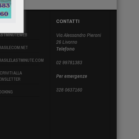
ARTNER
CONTATTI
Via Alessandro Pieroni
ASTMINUTEWEB
26 Livorno
RASILECOM.NET
Telefono
RASILELASTMINUTE.COM
02 99781383
CRIVITI ALLA
Per emergenze
EWSLETTER
328 0637160
OOKING