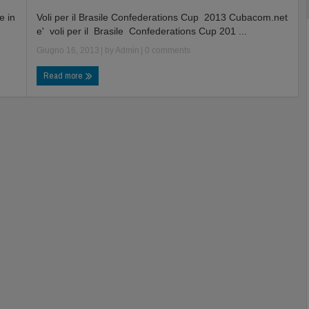
e in
Voli per il Brasile Confederations Cup 2013 Cubacom.net
e' voli per il Brasile Confederations Cup 201 ...
Giugno 16, 2013
| by
Admin
|
0 comments
Read more