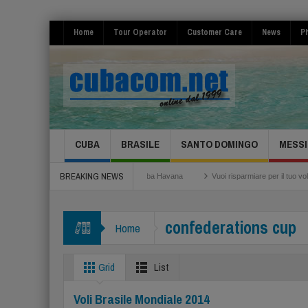
Home
Tour Operator
Customer Care
News
Ph
CUBA
BRASILE
SANTO DOMINGO
MESSI
BREAKING NEWS
Festival de la Salsa 2026 Cuba Havana
Vuoi risparmiare per il tuo volo? ecco
uper tariffe!
confederations cup
Home
Grid
List
Voli Brasile Mondiale 2014