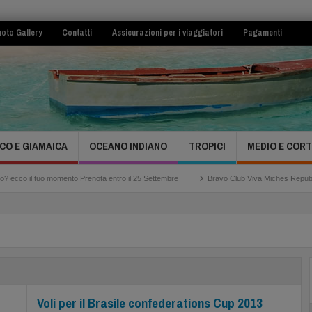
oto Gallery
Contatti
Assicurazioni per i viaggiatori
Pagamenti
CO E GIAMAICA
OCEANO INDIANO
TROPICI
MEDIO E COR
 il tuo momento Prenota entro il 25 Settembre
Bravo Club Viva Miches Repubblica Do
Voli per il Brasile confederations Cup 2013