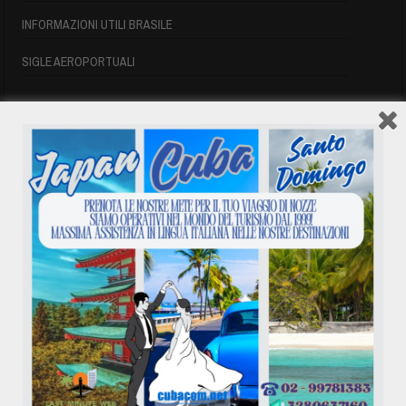
INFORMAZIONI UTILI BRASILE
SIGLE AEROPORTUALI
VOLI CUBA
VOLI CUBA
VOLI CUBA LAST MINUTE
VOLI DI LINEA CUBA
AFFITTO CASE A PLAYA DEL ESTE
ASSICURAZIONE E VISTO CUBA
INFORMAZIONI UTILI