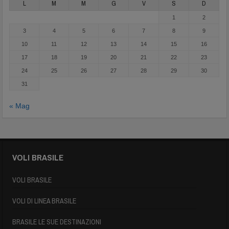
L
M
M
G
V
S
D
1
2
3
4
5
6
7
8
9
10
11
12
13
14
15
16
17
18
19
20
21
22
23
24
25
26
27
28
29
30
31
« Mag
VOLI BRASILE
VOLI BRASILE
VOLI DI LINEA BRASILE
BRASILE LE SUE DESTINAZIONI