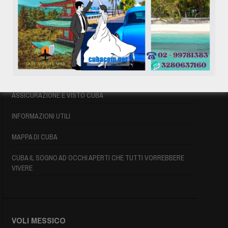
VOLI CUBA
VOLI CUBA LAST MINUTE
VOLI DI LINEA CUBA
AFFITTO CASE A PLAYA DEL ESTE
ASSICURAZIONE E VISTO CUBA
INFORMAZIONI UTILI
MAPPA DI CUBA
CUBA IL SOGNO AD OCCHI APERTI CHE TUTTI VORREBBERE
VIVERE
VOLI MESSICO