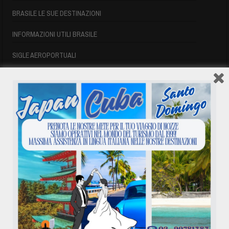
BRASILE LE SUE DESTINAZIONI
INFORMAZIONI UTILI BRASILE
SIGLE AEROPORTUALI
VOLI CUBA
VOLI CUBA
VOLI CUBA LAST MINUTE
VOLI DI LINEA CUBA
AFFITTO CASE A PLAYA DEL ESTE
ASSICURAZIONE E VISTO CUBA