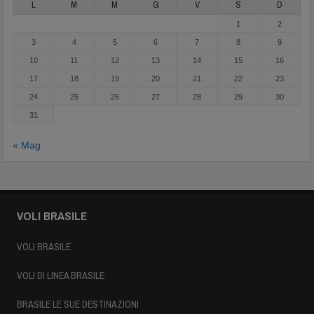
L
M
M
G
V
S
D
1
2
3
4
5
6
7
8
9
10
11
12
13
14
15
16
17
18
19
20
21
22
23
24
25
26
27
28
29
30
31
« Mag
VOLI BRASILE
VOLI BRASILE
VOLI DI LINEA BRASILE
BRASILE LE SUE DESTINAZIONI