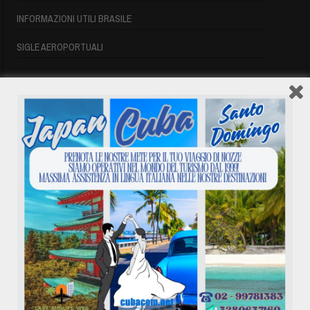
INFORMAZIONI UTILI BRASILE
SIGLE AEROPORTUALI
VOLI CUBA
VOLI CUBA
VOLI CUBA LAST MINUTE
VOLI DI LINEA CUBA
AFFITTO CASE A PLAYA DEL ESTE
ASSICURAZIONE E VISTO CUBA
INFORMAZIONI UTILI