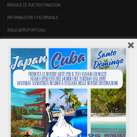
BRASILE LE SUE DESTINAZIONI
INFORMAZIONI UTILI BRASILE
SIGLE AEROPORTUALI
VOLI CUBA
VOLI CUBA
VOLI CUBA LAST MINUTE
VOLI DI LINEA CUBA
AFFITTO CASE A PLAYA DEL ESTE
ASSICURAZIONE E VISTO CUBA