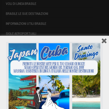
VOLI DI LINEA BRASILE
BRASILE LE SUE DESTINAZIONI
INFORMAZIONI UTILI BRASILE
SIGLE AEROPORTUALI
VOLI CUBA
VOLI CUBA
VOLI CUBA LAST MINUTE
VOLI DI LINEA CUBA
AFFITTO CASE A PLAYA DEL ESTE