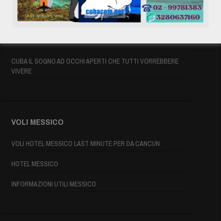
ASSICURAZIONE E VISTO CUBA
INFORMAZIONI UTILI
MAPPA DI CUBA
CUBA IL SOGNO AD OCCHI APERTI CHE TUTTI VORREBBERE
VIVERE
VOLI MESSICO
VOLI HOTEL MESSICO LAST MINUTE PER DA CANCUN
HOTEL MESSICO
INFORMAZIONI UTILI MESSICO