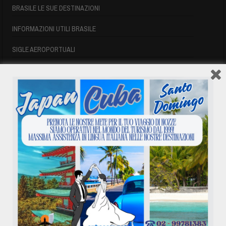
BRASILE LE SUE DESTINAZIONI
INFORMAZIONI UTILI BRASILE
SIGLE AEROPORTUALI
VOLI CUBA
VOLI CUBA
VOLI CUBA LAST MINUTE
VOLI DI LINEA CUBA
AFFITTO CASE A PLAYA DEL ESTE
ASSICURAZIONE E VISTO CUBA