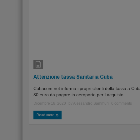
Attenzione tassa Sanitaria Cuba
Cubacom.net informa i propri clienti della tassa a Cub
30 euro da pagare in aeroporto per l acquisto ...
Dicembre 18, 2020
| by
Alessandro Sammuri
|
0 comments
Read more