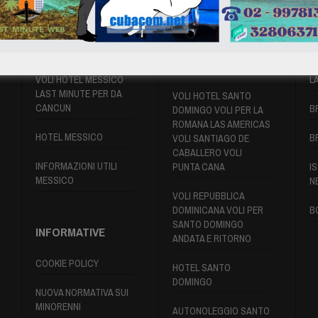
VOLI MESSICO
VOLI SANTO
P
DOMINGO
VOLI HOTEL MESSICO
L
LAST MINUTE PER DA
VOLI HOTEL SANTO
CANCUN
B
DOMINGO VOLI PER LA
ROMANA LAS AMERICAS
HOTEL MESSICO
B
VOLI SANTIAGO DE
CABALLERO VOLI
INFORMAZIONI UTILI
PUNTA CANA
IS
MESSICO
N
VOLI REPUBBLICA
DOMINICANA VOLI PER
B
SANTO DOMINGO
INFORMATIVE
ANDATA E RITORNO
COOKIE POLICY
HOTEL SANTO
DOMINGO
NUOVA NORMATIVA SUI
MINORENNI
AUTONOLEGGIO SANTO