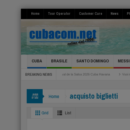
Home
Tour Operator
Customer Care
News
Ph
CUBA
BRASILE
SANTO DOMINGO
MESSI
BREAKING NEWS
oma Fiumicino
Festival de la Salsa 2026 Cuba Havana
Vuoi risparmiare per i
acquisto biglietti
Home
Grid
List