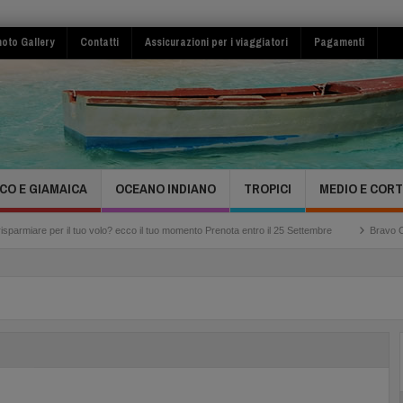
oto Gallery
Contatti
Assicurazioni per i viaggiatori
Pagamenti
CO E GIAMAICA
OCEANO INDIANO
TROPICI
MEDIO E COR
l tuo volo? ecco il tuo momento Prenota entro il 25 Settembre
Bravo Club Viva Miches