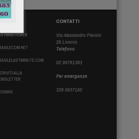
ARTNER
CONTATTI
Via Alessandro Pieroni
ASTMINUTEWEB
26 Livorno
RASILECOM.NET
Telefono
RASILELASTMINUTE.COM
02 99781383
CRIVITI ALLA
Per emergenze
EWSLETTER
328 0637160
OOKING