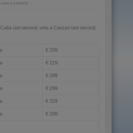
Leave a comment
 Cuba last second, vola a Cancun last second,
ta
€ 259
ta
€ 219
ta
€ 299
ta
€ 299
ta
€ 329
ta
€ 299