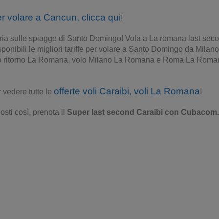
r volare a Cancun, clicca qui
!
ia sulle spiagge di Santo Domingo! Vola a La romana last second
sponibili le migliori tariffe per volare a Santo Domingo da Mil
 ritorno La Romana, volo Milano La Romana e Roma La Romana a
offerte voli Caraibi, voli La Romana
r vedere tutte le
!
posti così, prenota il
Super last second Caraibi con Cubacom.
.
.
.