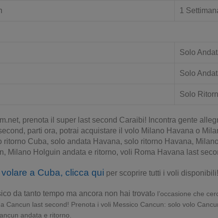
n
1 Settiman
Solo Anda
Solo Anda
Solo Ritor
et, prenota il super last second Caraibi! Incontra gente allegr
econd, parti ora, potrai acquistare il volo Milano Havana o Milan
o ritorno Cuba, solo andata Havana, solo ritorno Havana, Mila
uin, Milano Holguin andata e ritorno, voli Roma Havana last seco
 volare a Cuba, clicca qui
per scoprire tutti i voli disponibili
ico da tanto tempo ma ancora non hai trovat
o l’occasione che cerc
e a Cancun last second! Prenota i voli Messico Cancun: solo volo Cancu
ancun andata e ritorno.