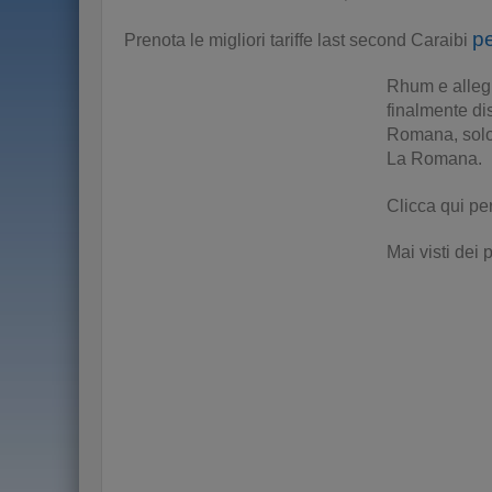
pe
Prenota le migliori tariffe last second Caraibi
Rhum e allegr
finalmente di
Romana, solo
La Romana.
Clicca qui pe
Mai visti dei 
.