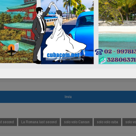
st second
La Romana last second
solo volo Cancun
solo volo cuba
solo v