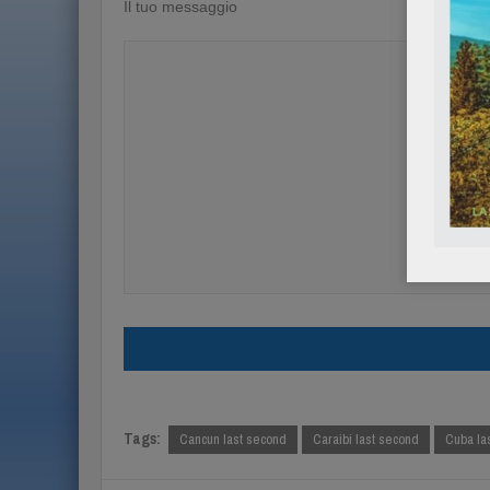
Il tuo messaggio
Tags:
Cancun last second
Caraibi last second
Cuba la