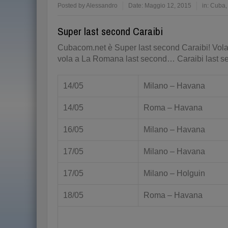
Posted by
Alessandro
Date:
Maggio 12, 2015
in:
Cuba
Super last second Caraibi
Cubacom.net è Super last second Caraibi! Vola
vola a La Romana last second… Caraibi last se
14/05
Milano – Havana
14/05
Roma – Havana
16/05
Milano – Havana
17/05
Milano – Havana
17/05
Milano – Holguin
18/05
Roma – Havana