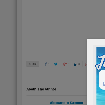
share
0
0
0
0
About The Author
Alessandro Sammuri