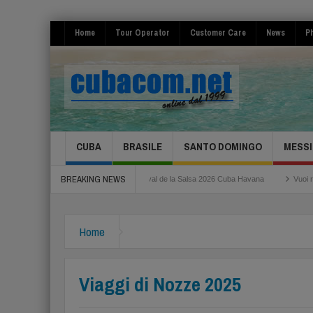
Home
Tour Operator
Customer Care
News
Ph
CUBA
BRASILE
SANTO DOMINGO
MESSI
BREAKING NEWS
ma Fiumicino
Festival de la Salsa 2026 Cuba Havana
Vuoi risparmiare per il
Home
Viaggi di Nozze 2025