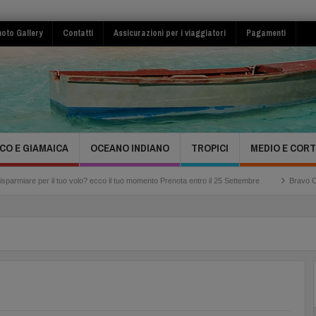
oto Gallery
Contatti
Assicurazioni per i viaggiatori
Pagamenti
CO E GIAMAICA
OCEANO INDIANO
TROPICI
MEDIO E COR
 tuo volo? ecco il tuo momento Prenota entro il 25 Settembre
Bravo Club Viva Miches 