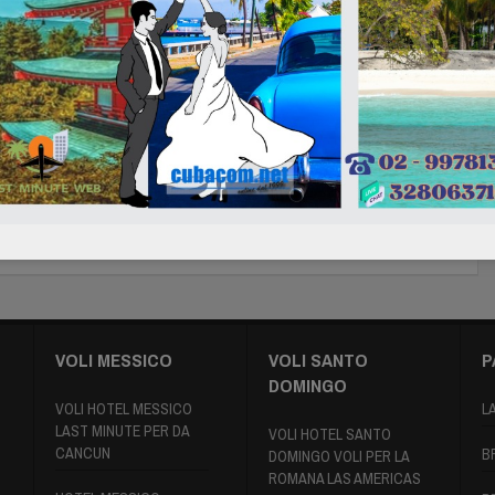
VOLI MESSICO
VOLI SANTO
P
DOMINGO
VOLI HOTEL MESSICO
L
LAST MINUTE PER DA
VOLI HOTEL SANTO
CANCUN
B
DOMINGO VOLI PER LA
ROMANA LAS AMERICAS