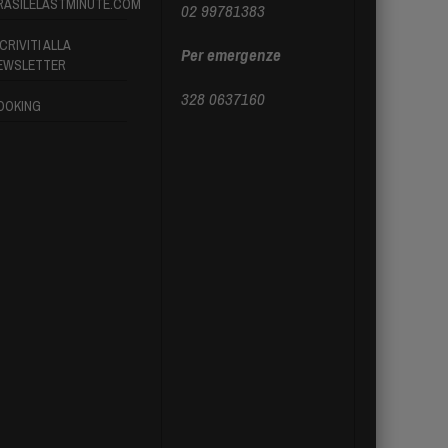
RASILELASTMINUTE.COM
02 99781383
CRIVITI ALLA
Per emergenze
EWSLETTER
328 0637160
OOKING