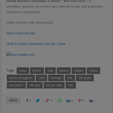
Roma Havana Santiago
a prezzi “Voli low cost”
! E’
semplice, guarda sul nostro sito internet il volo che preferisci,
chiamaci e prenotalo!
visita il nostro sito cliccandoci:
www.cubacom.net
Vedi la nostra proposta voli per Cuba
Tags:
avana
charter
cuba
havana
holguin
milano
prezzi vantaggiosi
roma
santiago
vola
vola gratis
voli charter
voli cuba
voli per cuba
Volo
share
0
0
0
0