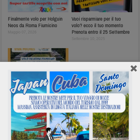
Finalmente volo per Holguin
Vuoi risparmiare per il tuo
Neos da Roma Fiumicino
volo? ecco il tuo momento
Prenota entro il 25 Settembre
Maggio 07, 2026
Settembre 10, 2025
Bravo Club Viva Miches
Repubblica Dominicana
Agosto 11, 2025