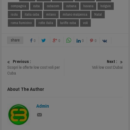
compagnia
cuba
cubacom
cubana
havana
holguin
isola
italia cuba
milano
milano malpensa
Natal
roma fiumicino
rotte italia
tariffe cuba
voli
share
0
0
0
0
Previous :
Next :
Scopri le offerte low cost voli per
Voli low cost Dubai
Cuba
About The Author
Admin