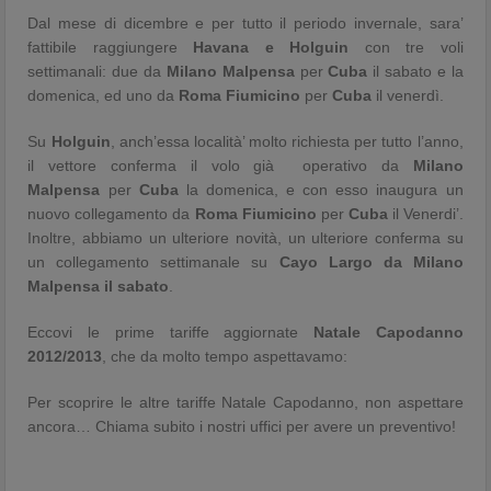
Dal mese di dicembre e per tutto il periodo invernale, sara’
fattibile raggiungere
Havana e Holguin
con tre voli
settimanali: due da
Milano Malpensa
per
Cuba
il sabato e la
domenica, ed uno da
Roma Fiumicino
per
Cuba
il venerdì.
Su
Holguin
, anch’essa località’ molto richiesta per tutto l’anno,
il vettore conferma il volo già operativo da
Milano
Malpensa
per
Cuba
la domenica, e con esso inaugura un
nuovo collegamento da
Roma Fiumicino
per
Cuba
il Venerdi’.
Inoltre, abbiamo un ulteriore novità, un ulteriore conferma su
un collegamento settimanale su
Cayo Largo da Milano
Malpensa il sabato
.
Eccovi le prime tariffe aggiornate
Natale Capodanno
2012/2013
, che da molto tempo aspettavamo:
Per scoprire le altre tariffe Natale Capodanno, non aspettare
ancora… Chiama subito i nostri uffici per avere un preventivo!