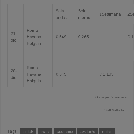
Sola
Solo
1Settimana
2S
andata
ritorno
Roma
21-
Havana
€ 549
€ 265
€ 1
dic
Holguin
Roma
28-
Havana
€ 549
€ 1.199
dic
Holguin
Grazie per l’attenzione
Staff Mattia tour
Tags:
air italy
avana
capodanno
cayo largo
center