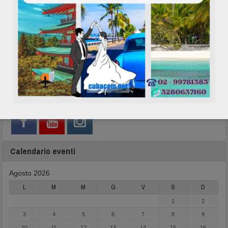
Network
Calendario eventi
Agosto 2026
L
M
M
G
V
S
D
1
2
3
4
5
6
7
8
9
10
11
12
13
14
15
16