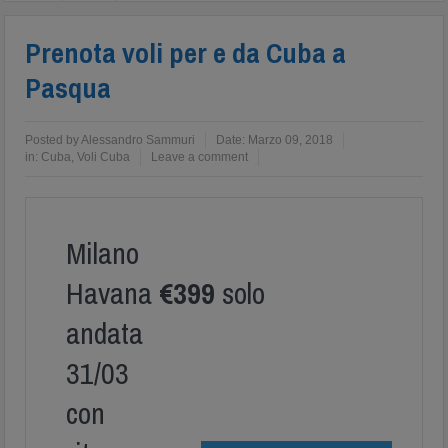
Prenota voli per e da Cuba a
Pasqua
Posted by
Alessandro Sammuri
Date:
Marzo 09, 2018
in:
Cuba
,
Voli Cuba
Leave a comment
Milano
Havana
€399
solo
andata
31/03
con