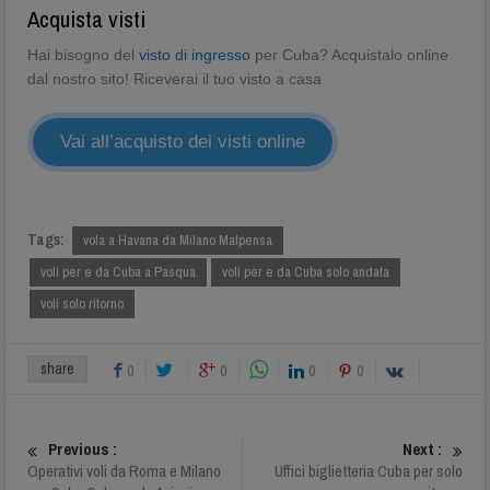
Acquista visti
Hai bisogno del
visto di ingresso
per Cuba? Acquistalo online
dal nostro sito! Riceverai il tuo visto a casa
Vai all’acquisto dei visti online
Tags:
vola a Havana da Milano Malpensa
voli per e da Cuba a Pasqua
voli per e da Cuba solo andata
voli solo ritorno
share
0
0
0
0
Previous :
Next :
Operativi voli da Roma e Milano
Uffici biglietteria Cuba per solo