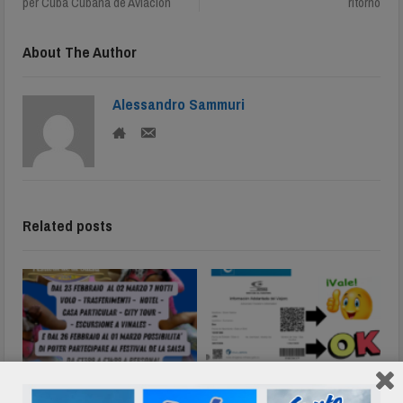
per Cuba Cubana de Aviacion
ritorno
About The Author
Alessandro Sammuri
Related posts
Festival de la Salsa 2026 Cuba
Compilazione del dviajero e il