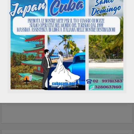
Havana
visto di ingresso Cuba
(eVISA)
Ottobre 01, 2025
Ottobre 30, 2024
Hotel Cayo Coco – Hotel
Cayo Santa Maria – Hotel
Cayo Guillermo
Ottobre 08, 2024