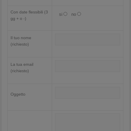
Con date flessibili (3
si
no
gg + o -)
Il tuo nome
(richiesto)
La tua email
(richiesto)
Oggetto