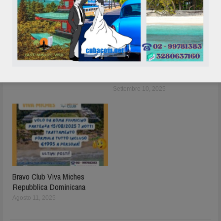
Finalmente volo per Holguin
Vuoi risparmiare per il tuo
Neos da Roma Fiumicino
volo? ecco il tuo momento
Prenota entro il 25 Settembre
Maggio 07, 2026
Settembre 10, 2025
Bravo Club Viva Miches
Repubblica Dominicana
Agosto 11, 2025