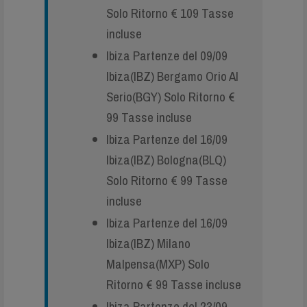
Solo Ritorno € 109 Tasse
incluse
Ibiza Partenze del 09/09
Ibiza(IBZ) Bergamo Orio Al
Serio(BGY) Solo Ritorno €
99 Tasse incluse
Ibiza Partenze del 16/09
Ibiza(IBZ) Bologna(BLQ)
Solo Ritorno € 99 Tasse
incluse
Ibiza Partenze del 16/09
Ibiza(IBZ) Milano
Malpensa(MXP) Solo
Ritorno € 99 Tasse incluse
Ibiza Partenze del 23/09