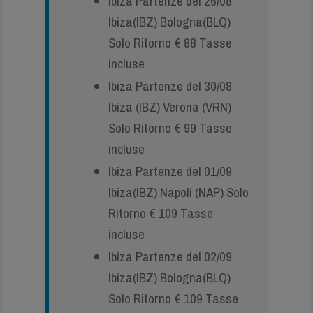
Ibiza Partenze del 26/08
Ibiza(IBZ) Bologna(BLQ)
Solo Ritorno € 88 Tasse
incluse
Ibiza Partenze del 30/08
Ibiza (IBZ) Verona (VRN)
Solo Ritorno € 99 Tasse
incluse
Ibiza Partenze del 01/09
Ibiza(IBZ) Napoli (NAP) Solo
Ritorno € 109 Tasse
incluse
Ibiza Partenze del 02/09
Ibiza(IBZ) Bologna(BLQ)
Solo Ritorno € 109 Tasse