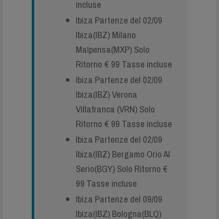
incluse
Ibiza Partenze del 02/09
Ibiza(IBZ) Milano
Malpensa(MXP) Solo
Ritorno € 99 Tasse incluse
Ibiza Partenze del 02/09
Ibiza(IBZ) Verona
Villafranca (VRN) Solo
Ritorno € 99 Tasse incluse
Ibiza Partenze del 02/09
Ibiza(IBZ) Bergamo Orio Al
Serio(BGY) Solo Ritorno €
99 Tasse incluse
Ibiza Partenze del 09/09
Ibiza(IBZ) Bologna(BLQ)