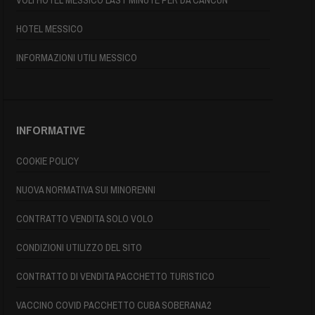
VOLI HOTEL MESSICO LAST MINUTE PER DA CANCUN
HOTEL MESSICO
INFORMAZIONI UTILI MESSICO
INFORMATIVE
COOKIE POLICY
NUOVA NORMATIVA SUI MINORENNI
CONTRATTO VENDITA SOLO VOLO
CONDIZIONI UTILIZZO DEL SITO
CONTRATTO DI VENDITA PACCHETTO TURISTICO
VACCINO COVID PACCHETTO CUBA SOBERANA2