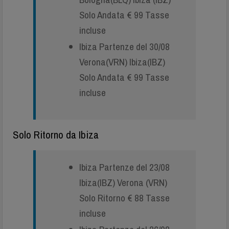
Solo Andata € 99 Tasse
incluse
Ibiza Partenze del 30/08
Verona(VRN) Ibiza(IBZ)
Solo Andata € 99 Tasse
incluse
Solo Ritorno da Ibiza
Ibiza Partenze del 23/08
Ibiza(IBZ) Verona (VRN)
Solo Ritorno € 88 Tasse
incluse