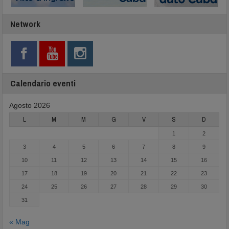
Network
Calendario eventi
Agosto 2026
L
M
M
G
V
S
D
1
2
3
4
5
6
7
8
9
10
11
12
13
14
15
16
17
18
19
20
21
22
23
24
25
26
27
28
29
30
31
« Mag