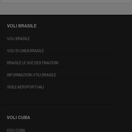
VOLI BRASILE
VOLI BRASILE
VOLI DI LINEA BRASILE
BRASILE LE SUE DESTINAZIONI
INFORMAZIONI UTILI BRASILE
SIGLE AEROPORTUALI
VOLI CUBA
VOLI CUBA