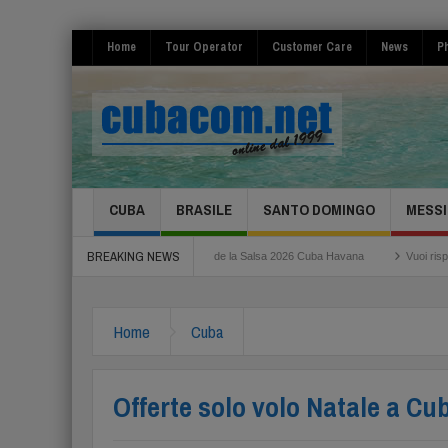
Home
Tour Operator
Customer Care
News
Ph
CUBA
BRASILE
SANTO DOMINGO
MESSI
BREAKING NEWS
iumicino
Festival de la Salsa 2026 Cuba Havana
Vuoi risparmiare per il tuo
Home
Cuba
Offerte solo volo Natale a Cu