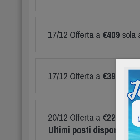
17/12 Offerta a
€409
sola 
17/12 Offerta a
€390
sola 
20/12 Offerta a
€229
solo 
Ultimi posti disponibili!