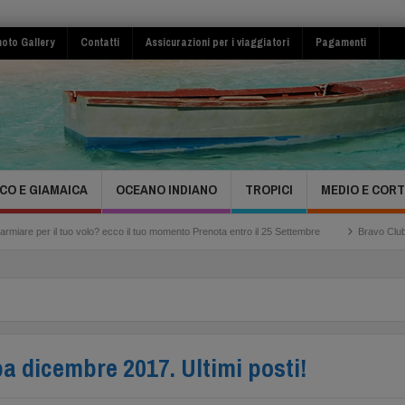
oto Gallery
Contatti
Assicurazioni per i viaggiatori
Pagamenti
CO E GIAMAICA
OCEANO INDIANO
TROPICI
MEDIO E COR
 volo? ecco il tuo momento Prenota entro il 25 Settembre
Bravo Club Viva Miches Rep
ba dicembre 2017. Ultimi posti!