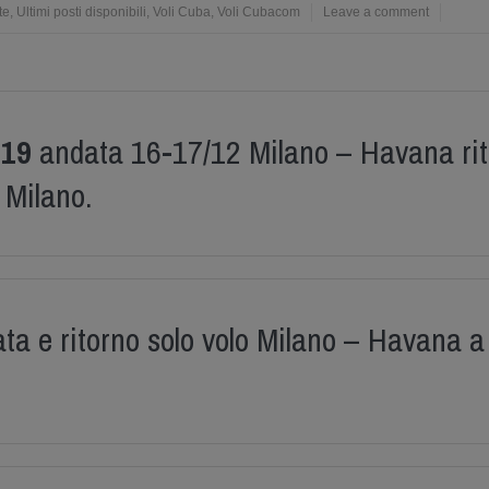
te
,
Ultimi posti disponibili
,
Voli Cuba
,
Voli Cubacom
Leave a comment
619
andata 16-17/12 Milano – Havana ri
Milano.
ta e ritorno solo volo Milano – Havana 