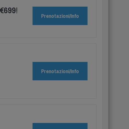
€699
!
Prenotazioni/Info
Prenotazioni/Info