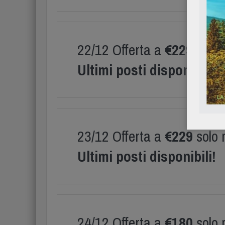
22/12 Offerta a
€229
solo 
Ultimi posti disponibili!
23/12 Offerta a
€229
solo 
Ultimi posti disponibili!
24/12 Offerta a
€180
solo 