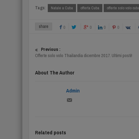
Tags:
Natale a Cuba
offerta Cuba
offerte solo volo cub
share
0
0
0
0
Previous :
Offerte solo volo Thailandia dicembre 2017. Ultimi posti!
About The Author
Admin
Related posts