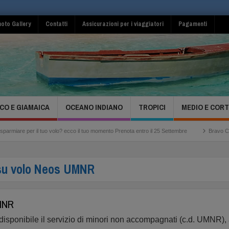
oto Gallery
Contatti
Assicurazioni per i viaggiatori
Pagamenti
CO E GIAMAICA
OCEANO INDIANO
TROPICI
MEDIO E COR
l tuo volo? ecco il tuo momento Prenota entro il 25 Settembre
Bravo Club Viva Miche
su volo Neos UMNR
UMNR
 disponibile il servizio di minori non accompagnati (c.d. UMNR), 