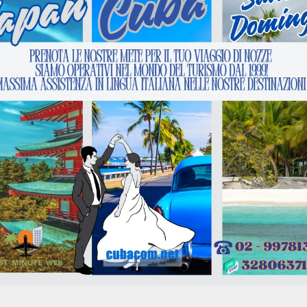
essita di una Dichiarazione di accompagno emessa dalla Questura 
ui il minore viene affidato, sottoscritta da chi esercita sul min
14 PER QUANTO RIGUARDA LE DICHIARAZIONI DI ACCOM
ichiarazione cartacea oppure l’iscrizione della menzione diretta
selezionare o il rilascio di una dichiarazione cartacea o la m
VOLI MESSICO
VOLI SANTO
P
DOMINGO
VOLI HOTEL MESSICO
L
LAST MINUTE PER DA
VOLI HOTEL SANTO
CANCUN
B
DOMINGO VOLI PER LA
ROMANA LAS AMERICAS
HOTEL MESSICO
B
VOLI SANTIAGO DE