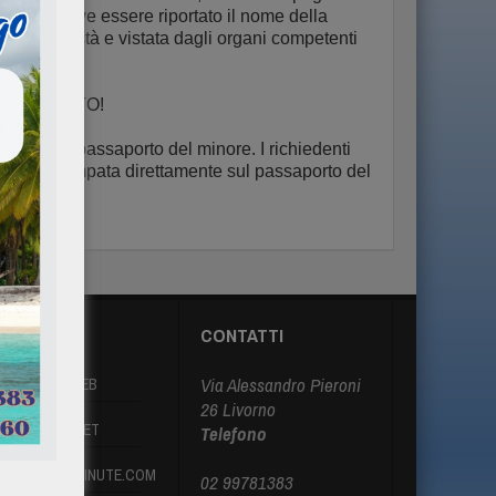
in cui deve essere riportato il nome della
ore la potestà e vistata dagli organi competenti
PAGNAMENTO!
mente sul passaporto del minore. I richiedenti
enzione stampata direttamente sul passaporto del
ARTNER
CONTATTI
Via Alessandro Pieroni
ASTMINUTEWEB
26 Livorno
RASILECOM.NET
Telefono
RASILELASTMINUTE.COM
02 99781383