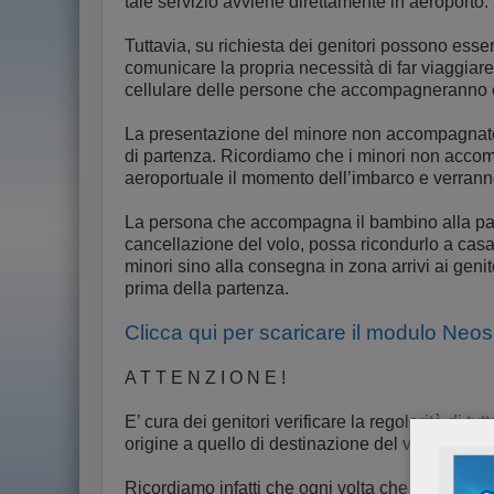
tale servizio avviene direttamente in aeroporto.
Tuttavia, su richiesta dei genitori possono esser
comunicare la propria necessità di far viaggia
cellulare delle persone che accompagneranno e r
La presentazione del minore non accompagnato p
di partenza. Ricordiamo che i minori non accomp
aeroportuale il momento dell’imbarco e verrann
La persona che accompagna il bambino alla parte
cancellazione del volo, possa ricondurlo a casa.
minori sino alla consegna in zona arrivi ai gen
prima della partenza.
Clicca qui per scaricare il modulo Ne
A T T E N Z I O N E !
E’ cura dei genitori verificare la regolarità d
origine a quello di destinazione del volo.
Ricordiamo infatti che ogni volta che un minore 