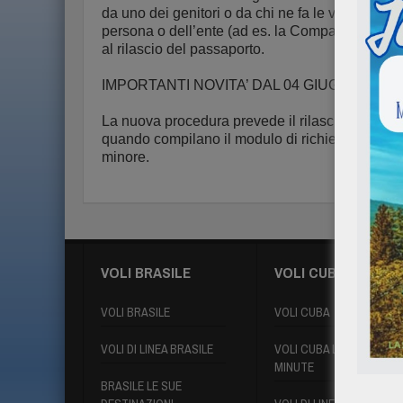
da uno dei genitori o da chi ne fa le veci, nec
persona o dell’ente (ad es. la Compagnia aerea) c
al rilascio del passaporto.
IMPORTANTI NOVITA’ DAL 04 GIUGNO 20
La nuova procedura prevede il rilascio di una d
quando compilano il modulo di richiesta devono 
minore.
VOLI BRASILE
VOLI CUBA
VOLI BRASILE
VOLI CUBA
VOLI DI LINEA BRASILE
VOLI CUBA LAST
MINUTE
BRASILE LE SUE