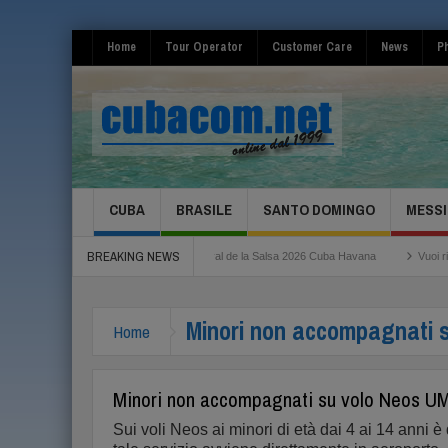
Home
Tour Operator
Customer Care
News
Ph
CUBA
BRASILE
SANTO DOMINGO
MESSI
BREAKING NEWS
Roma Fiumicino
Festival de la Salsa 2026 Cuba Havana
Vuoi risparmiare per i
Minori non accompagnati 
Home
Minori non accompagnati su volo Neos 
Sui voli Neos ai minori di età dai 4 ai 14 anni è