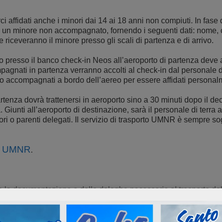
ci affidati anche i minori dai 14 ai 18 anni non compiuti. In fas
re un minore non accompagnato, fornendo i seguenti dati: nome, 
iceveranno il minore presso gli scali di partenza e di arrivo.
resso il banco check-in Neos all’aeroporto di partenza deve av
agnati in partenza verranno accolti al check-in dal personale di
o accompagnati a bordo dell’aereo per essere affidati personal
nza dovrà trattenersi in aeroporto sino a 30 minuti dopo il dec
 Giunti all’aeroporto di destinazione, sarà il personale di terr
itori o parenti delegati. Il servizio di trasporto UMNR è sempre 
os UMNR
.
i tutta la documentazione e delle deleghe necessarie al trasport
degli anni 14 di nazionalità italiana viaggia all’estero, ovvero f