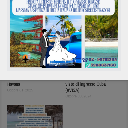
Related posts
Festival de la Salsa 2026 Cuba
Compilazione del dviajero e il
Havana
visto di ingresso Cuba
(eVISA)
Ottobre 01, 2025
Ottobre 30, 2024