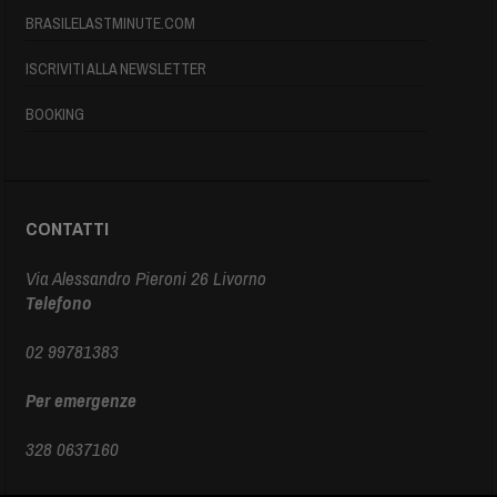
BRASILELASTMINUTE.COM
ISCRIVITI ALLA NEWSLETTER
BOOKING
CONTATTI
Via Alessandro Pieroni 26 Livorno
Telefono
02 99781383
Per emergenze
328 0637160