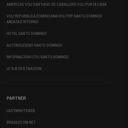
AMERICAS VOLI SANTIAGO DE CABALLERO VOLI PUNTA CANA
VOLI REPUBBLICA DOMINICANA VOLI PER SANTO DOMINGO
ANDATA E RITORNO
HOTEL SANTO DOMINGO
AUTONOLEGGIO SANTO DOMINGO
INFORMAZIONI UTILI SANTO DOMINGO
LE SUE DESTINAZIONI
PARTNER
LASTMINUTEWEB
BRASILECOM.NET