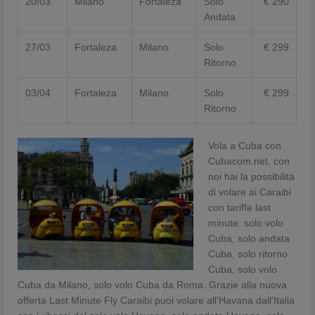
20/03
Milano
Fortaleza
Solo
€ 290
Andata
27/03
Fortaleza
Milano
Solo
€ 299
Ritorno
03/04
Fortaleza
Milano
Solo
€ 299
Ritorno
Vola a Cuba con
Cubacom.net, con
noi hai la possibilità
di volare ai Caraibi
con tariffe last
minute: solo volo
Cuba, solo andata
Cuba, solo ritorno
Cuba, solo volo
Cuba da Milano, solo volo Cuba da Roma. Grazie alla nuova
offerta Last Minute Fly Caraibi puoi volare all’Havana dall’Italia