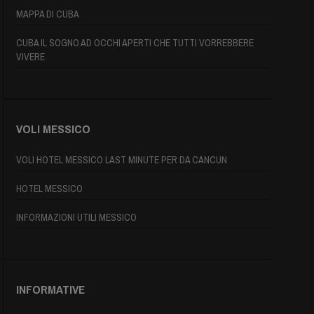
MAPPA DI CUBA
CUBA IL SOGNO AD OCCHI APERTI CHE TUTTI VORREBBERE
VIVERE
VOLI MESSICO
VOLI HOTEL MESSICO LAST MINUTE PER DA CANCUN
HOTEL MESSICO
INFORMAZIONI UTILI MESSICO
INFORMATIVE