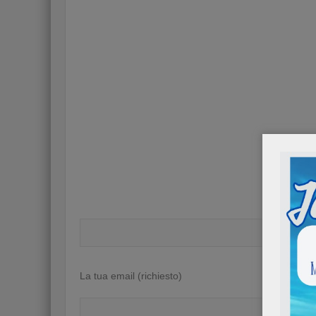
Il tuo nom
La tua email (richiesto)