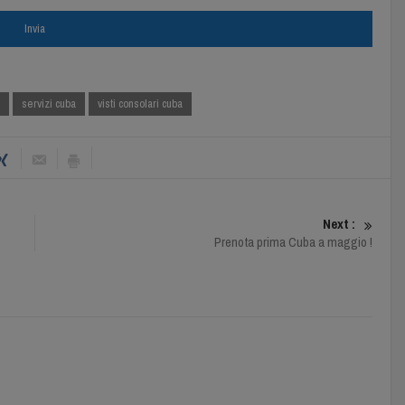
servizi cuba
visti consolari cuba
Next :
Prenota prima Cuba a maggio !