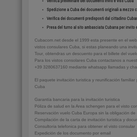
Verifica preliminare dei documenti inviti e visti Cuba
Spedizione a Cuba dei documenti originali a mezzo c
Verifica dei documenti predisposti dal cittadino Cuba
Presa del turno al sito ambasciata Cubana per invito
Cubacom.net desde el 1999 esta presente en el web,
vistos consulares Cuba, si estas planeando una invi
Tour, obtendras un descuento para el billete del vuel
Para los vistos consolares Cuba contactanos a nues
+39 3280637160 mediante whatsapp llamadas y cha
El paquete invitación turistica y reunificación famili
Cuba
Garantía bancaria para la invitación turistica
Póliza de salud en la Area schengen para el visto co
Reservación vuelo Cuba Europa sin la obligación de c
Compilación de la carta de invitación turistica y do
Consultoria telefonica para obtener el visto consular
Expedición de los documento por email