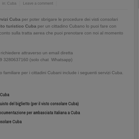
in:
Cuba
Leave a comment
rvizi Cuba
per poter sbrigare le procedure dei visti consolari
ito turistico Cuba
per un cittadino Cubano lo puoi fare con
onto sulla tratta aerea che puoi prenotare con noi al momento
 richiedere attraverso un email diretta
 +39 3280637160 (solo chat Whatsapp)
familiare per i cittadini Cubani include i seguenti servizi Cuba.
e Cuba
to del biglietto (per il visto consolare Cuba)
e documentazione per ambasciata Italiana a Cuba
onsolare Cuba