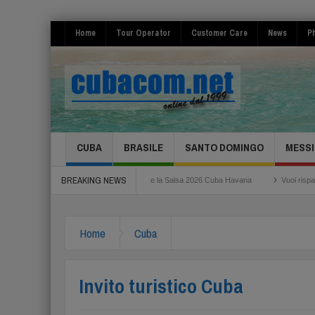
Home
Tour Operator
Customer Care
News
Ph
CUBA
BRASILE
SANTO DOMINGO
MESSI
BREAKING NEWS
micino
Festival de la Salsa 2026 Cuba Havana
Vuoi risparmiare per il tuo vo
Home
Cuba
Invito turistico Cuba