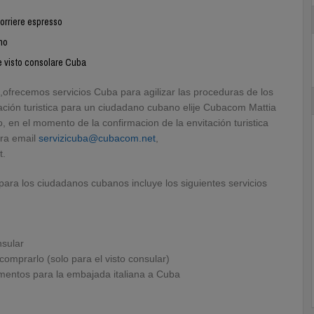
orriere espresso
no
 e visto consolare Cuba
ofrecemos servicios Cuba para agilizar las proceduras de los
tación turistica para un ciudadano cubano elije Cubacom Mattia
o, en el momento de la confirmacion de la envitación turistica
tra email
servizicuba@cubacom.net
,
t.
ar para los ciudadanos cubanos incluye los siguientes servicios
nsular
omprarlo (solo para el visto consular)
cumentos para la embajada italiana a Cuba