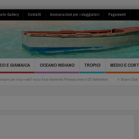
oto Gallery
Contatti
Assicurazioni per i viaggiatori
Pagamenti
CO E GIAMAICA
OCEANO INDIANO
TROPICI
MEDIO E COR
lo? ecco il tuo momento Prenota entro il 25 Settembre
Bravo Club Viva Miches Repubb