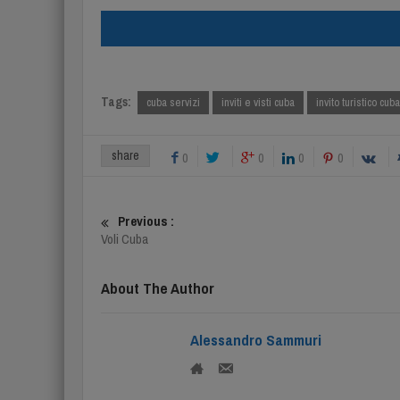
Tags:
cuba servizi
inviti e visti cuba
invito turistico cuba
share
0
0
0
0
Previous :
Voli Cuba
About The Author
Alessandro Sammuri