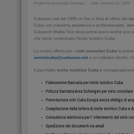
Posted by
Alessandro Sammuri
Date:
Gennaio 24, 2020
Cubacom.net dal 1999 on line e’ lieta di offrire dei
se
Cuba con massima assistenza e professionalita’,
inv
Cubacom Mattia Tour dove potrai avere anche uno sc
che viene confermato l’invito turistico Cuba.
La nostra offerta per i
visti consolari Cuba
la potrai
servizicuba@cubacom.net
e un cellulare diretto
Il pacchetto
invito turistico Cuba
e ricongiungimento 
Fideiussione Bancaria per invito turistico Cuba
Polizza Sanitaria Area Schengen per visto consolar
Prenotazione volo Cuba Europa senza obbligo di acquis
Compilazione della lettera di invito turistico Cuba 
Consulenza telefonica per l’ ottenimento del visto c
Spedizione dei documenti via email