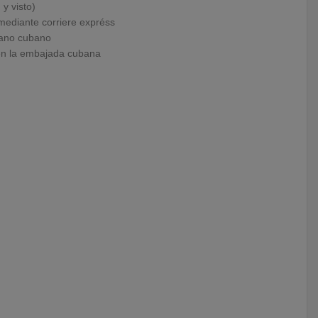
y visto)
mediante corriere expréss
dano cubano
s en la embajada cubana