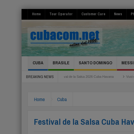
Home
Tour Operator
Customer Care
News
Ph
CUBA
BRASILE
SANTO DOMINGO
MESSI
BREAKING NEWS
Roma Fiumicino
Festival de la Salsa 2026 Cuba Havana
Vuoi risparmiare per 
Home
Cuba
Festival de la Salsa Cuba Ha