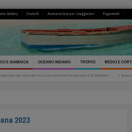
oto Gallery
Contatti
Assicurazioni per i viaggiatori
Pagamenti
CO E GIAMAICA
OCEANO INDIANO
TROPICI
MEDIO E COR
il tuo volo? ecco il tuo momento Prenota entro il 25 Settembre
Bravo Club Viva Miche
vana 2023