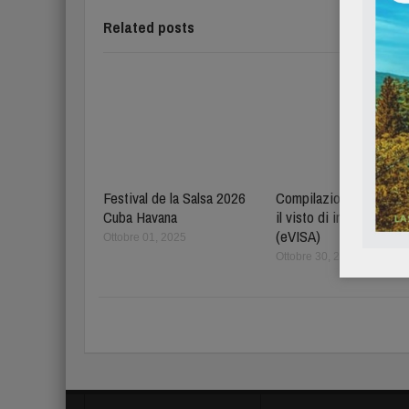
Related posts
Festival de la Salsa 2026
Compilazione del dviaj
Cuba Havana
il visto di ingresso Cu
(eVISA)
Ottobre 01, 2025
Ottobre 30, 2024