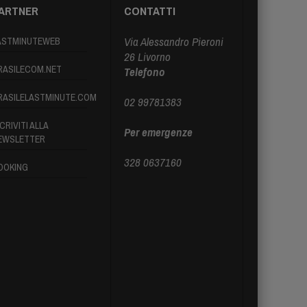
ARTNER
CONTATTI
Via Alessandro Pieroni
ASTMINUTEWEB
26 Livorno
RASILECOM.NET
Telefono
RASILELASTMINUTE.COM
02 99781383
CRIVITI ALLA
Per emergenze
EWSLETTER
328 0637160
OOKING