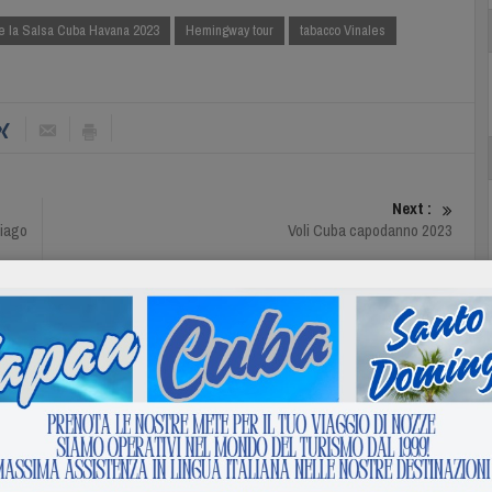
de la Salsa Cuba Havana 2023
Hemingway tour
tabacco Vinales
Next :
tiago
Voli Cuba capodanno 2023