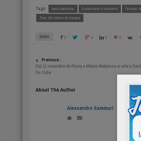
Tags:
casa particular
Escursione a Varadero
Festival 
Tour del centro di Havana
share
0
0
0
0
Previous :
Dal 11 novembre da Roma e Milano Malpensa si vola a San
De Cuba
About The Author
Alessandro Sammuri