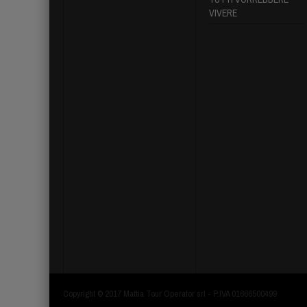
VIVERE
Copyright © 2017 Mattia Tour Operator srl - P.IVA 01666500499