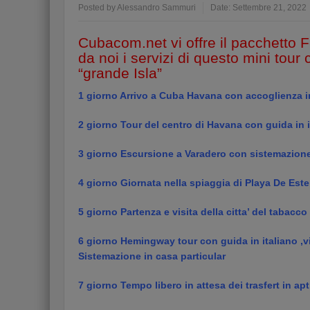
Posted by
Alessandro Sammuri
Date:
Settembre 21, 2022
Cubacom.net vi offre il pacchetto 
da noi i servizi di questo mini tour 
“grande Isla”
1 giorno
Arrivo a Cuba Havana con accoglienza in 
2 giorno
Tour del centro di Havana con guida in i
3 giorno
Escursione a Varadero con sistemazione 
4 giorno
Giornata nella spiaggia di Playa De Est
5 giorno
Partenza e visita della citta’ del tabacc
6 giorno
Hemingway tour con guida in italiano ,visi
Sistemazione in casa particular
7 giorno
Tempo libero in attesa dei trasfert in apt