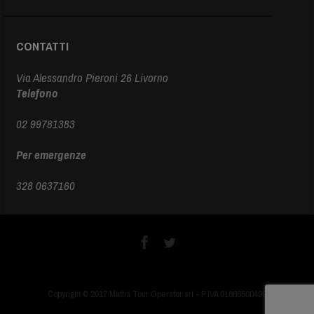
CONTATTI
Via Alessandro Pieroni 26 Livorno
Telefono
02 99781383
Per emergenze
328 0637160
Copyright © 2017 Mattia Tour Operator srl - P.IVA 01666500499