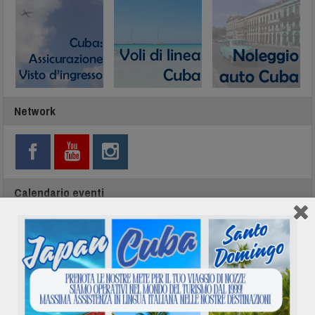
Network
Calendario eventi
Agosto 2026
L
M
M
G
V
S
D
1
2
3
4
5
6
7
8
9
10
11
12
13
14
15
16