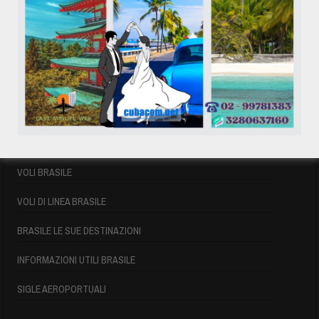
17
18
19
20
21
22
23
24
25
26
27
28
29
30
31
« Mag
VOLI BRASILE
VOLI BRASILE
VOLI DI LINEA BRASILE
BRASILE LE SUE DESTINAZIONI
INFORMAZIONI UTILI BRASILE
SIGLE AEROPORTUALI