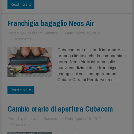
Read more
Franchigia bagaglio Neos Air
Posted by
Alessandro Sammuri
|
Date: Marzo 25, 2019
|
0 comments
Cubacom.net e' lieta di informare la
propria clientela che la compagnia
aerea Neos Air ci informa sulle
nuovi condizioni delle franchigie
bagagli sui voli che operano per
Cuba e Caraibi Per darvi un s ...
Read more
Cambio orario di apertura Cubacom
Posted by
Alessandro Sammuri
|
Date: Agosto 26, 2017
|
0 comments