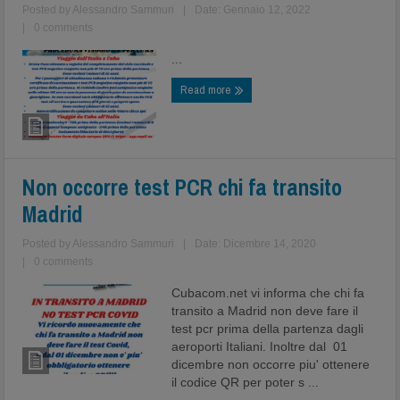
Posted by
Alessandro Sammuri
|
Date: Gennaio 12, 2022
|
0 comments
...
Read more
Non occorre test PCR chi fa transito
Madrid
Posted by
Alessandro Sammuri
|
Date: Dicembre 14, 2020
|
0 comments
Cubacom.net vi informa che chi fa
transito a Madrid non deve fare il
test pcr prima della partenza dagli
aeroporti Italiani. Inoltre dal 01
dicembre non occorre piu' ottenere
il codice QR per poter s ...