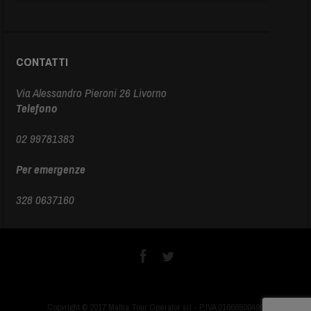
CONTATTI
Via Alessandro Pieroni 26 Livorno
Telefono
02 99781383
Per emergenze
328 0637160
Copyright © 2017 Mattia Tour Operator srl - P.IVA 01666500499